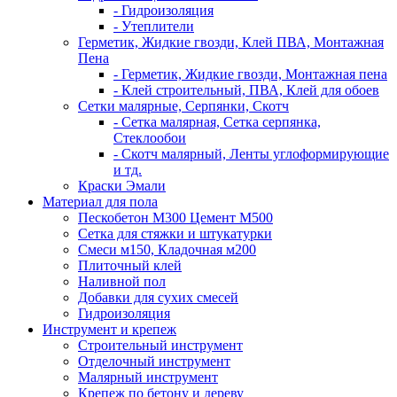
- Гидроизоляция
- Утеплители
Герметик, Жидкие гвозди, Клей ПВА, Монтажная
Пена
- Герметик, Жидкие гвозди, Монтажная пена
- Клей строительный, ПВА, Клей для обоев
Сетки малярные, Серпянки, Скотч
- Сетка малярная, Сетка серпянка,
Стеклообои
- Скотч малярный, Ленты углоформирующие
и тд.
Краски Эмали
Материал для пола
Пескобетон М300 Цемент М500
Сетка для стяжки и штукатурки
Смеси м150, Кладочная м200
Плиточный клей
Наливной пол
Добавки для сухих смесей
Гидроизоляция
Инструмент и крепеж
Строительный инструмент
Отделочный инструмент
Малярный инструмент
Крепеж по бетону и дереву