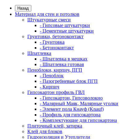
Назад
Материал для стен и потолков
Штукатурные смеси
- Гипсовые штукатурки
- Цементные штукатурки
Грунтовки, бетоноконтакт
- Грунтовка
- Бетоноконтакт
Шпатлевка
- Шпатлевка в мешках
- Шпатлевка готовая
Пеноблоки, кирпич, ПГП
- Пеноблок
- Пазогребневые блок ПГП
- Кирпич
Гипсокартон профиль ГВЛ
- Гипсокартон, Гипсоволокно
- Малярный Маяк, Малярные уголки
- Элемент пола Кнауф (Knauf)
- Профиль для гипсокартона
- Комплектующие для гипсокартона
Плиточный клей, затирка
Клей для блоков
Гидроизоляция и Утеплители