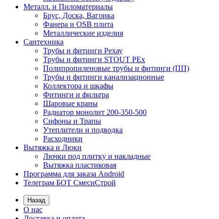
Металл. и Пиломатериалы
Брус, Доска, Вагонка
Фанера и OSB плита
Металлические изделия
Сантехника
Трубы и фитинги Рехау
Трубы и фитинги STOUT PEx
Полипропиленовые трубы и фитинги (ПП)
Трубы и фитинги канализационные
Коллектора и шкафы
Фитинги и фильтра
Шаровые краны
Радиатор монолит 200-350-500
Сифоны и Трапы
Утеплители и подводка
Расходники
Вытяжка и Люки
Лючки под плитку и накладные
Вытяжка пластиковая
Программа для заказа Android
Телеграм БОТ СмесиСтрой
Назад
О нас
Доставка и оплата