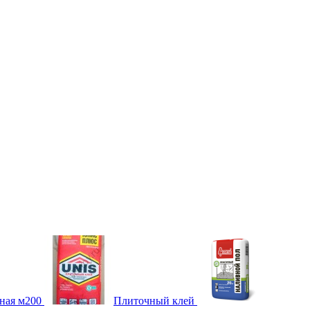
ная м200
Плиточный клей