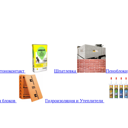
етоноконтакт
Шпатлевка
Пеноблоки
я блоков
Гидроизоляция и Утеплители