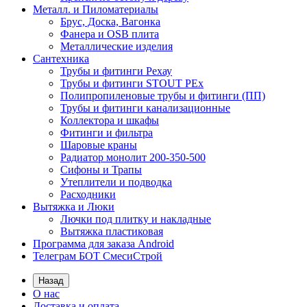
Металл. и Пиломатериалы
Брус, Доска, Вагонка
Фанера и OSB плита
Металлические изделия
Сантехника
Трубы и фитинги Рехау
Трубы и фитинги STOUT PEx
Полипропиленовые трубы и фитинги (ПП)
Трубы и фитинги канализационные
Коллектора и шкафы
Фитинги и фильтра
Шаровые краны
Радиатор монолит 200-350-500
Сифоны и Трапы
Утеплители и подводка
Расходники
Вытяжка и Люки
Лючки под плитку и накладные
Вытяжка пластиковая
Программа для заказа Android
Телеграм БОТ СмесиСтрой
Назад
О нас
Доставка и оплата