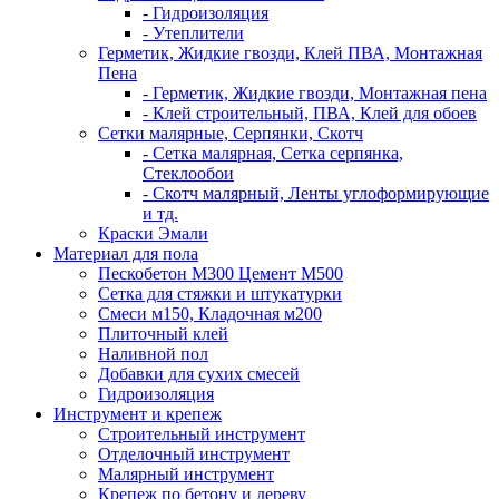
- Гидроизоляция
- Утеплители
Герметик, Жидкие гвозди, Клей ПВА, Монтажная
Пена
- Герметик, Жидкие гвозди, Монтажная пена
- Клей строительный, ПВА, Клей для обоев
Сетки малярные, Серпянки, Скотч
- Сетка малярная, Сетка серпянка,
Стеклообои
- Скотч малярный, Ленты углоформирующие
и тд.
Краски Эмали
Материал для пола
Пескобетон М300 Цемент М500
Сетка для стяжки и штукатурки
Смеси м150, Кладочная м200
Плиточный клей
Наливной пол
Добавки для сухих смесей
Гидроизоляция
Инструмент и крепеж
Строительный инструмент
Отделочный инструмент
Малярный инструмент
Крепеж по бетону и дереву