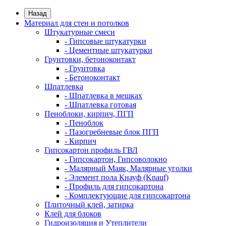
Назад
Материал для стен и потолков
Штукатурные смеси
- Гипсовые штукатурки
- Цементные штукатурки
Грунтовки, бетоноконтакт
- Грунтовка
- Бетоноконтакт
Шпатлевка
- Шпатлевка в мешках
- Шпатлевка готовая
Пеноблоки, кирпич, ПГП
- Пеноблок
- Пазогребневые блок ПГП
- Кирпич
Гипсокартон профиль ГВЛ
- Гипсокартон, Гипсоволокно
- Малярный Маяк, Малярные уголки
- Элемент пола Кнауф (Knauf)
- Профиль для гипсокартона
- Комплектующие для гипсокартона
Плиточный клей, затирка
Клей для блоков
Гидроизоляция и Утеплители