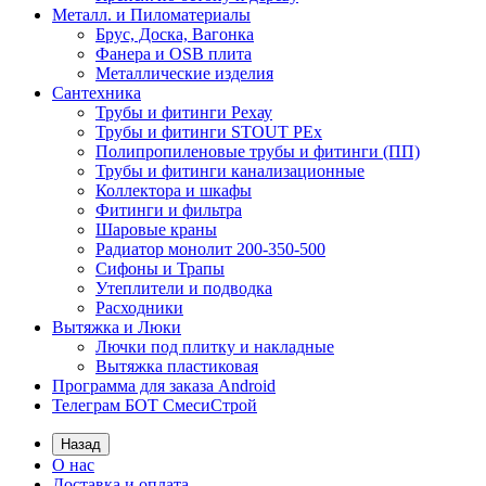
Металл. и Пиломатериалы
Брус, Доска, Вагонка
Фанера и OSB плита
Металлические изделия
Сантехника
Трубы и фитинги Рехау
Трубы и фитинги STOUT PEx
Полипропиленовые трубы и фитинги (ПП)
Трубы и фитинги канализационные
Коллектора и шкафы
Фитинги и фильтра
Шаровые краны
Радиатор монолит 200-350-500
Сифоны и Трапы
Утеплители и подводка
Расходники
Вытяжка и Люки
Лючки под плитку и накладные
Вытяжка пластиковая
Программа для заказа Android
Телеграм БОТ СмесиСтрой
Назад
О нас
Доставка и оплата