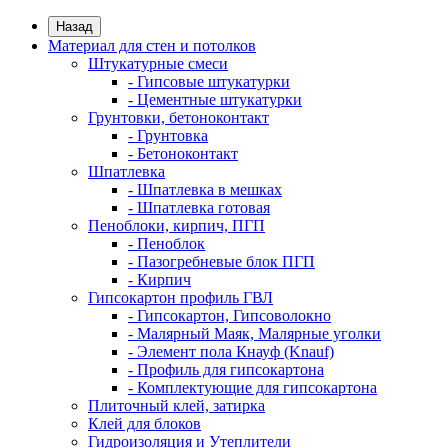
Назад
Материал для стен и потолков
Штукатурные смеси
- Гипсовые штукатурки
- Цементные штукатурки
Грунтовки, бетоноконтакт
- Грунтовка
- Бетоноконтакт
Шпатлевка
- Шпатлевка в мешках
- Шпатлевка готовая
Пеноблоки, кирпич, ПГП
- Пеноблок
- Пазогребневые блок ПГП
- Кирпич
Гипсокартон профиль ГВЛ
- Гипсокартон, Гипсоволокно
- Малярный Маяк, Малярные уголки
- Элемент пола Кнауф (Knauf)
- Профиль для гипсокартона
- Комплектующие для гипсокартона
Плиточный клей, затирка
Клей для блоков
Гидроизоляция и Утеплители