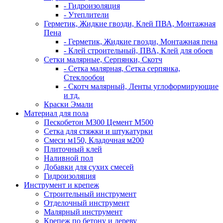
- Гидроизоляция
- Утеплители
Герметик, Жидкие гвозди, Клей ПВА, Монтажная
Пена
- Герметик, Жидкие гвозди, Монтажная пена
- Клей строительный, ПВА, Клей для обоев
Сетки малярные, Серпянки, Скотч
- Сетка малярная, Сетка серпянка,
Стеклообои
- Скотч малярный, Ленты углоформирующие
и тд.
Краски Эмали
Материал для пола
Пескобетон М300 Цемент М500
Сетка для стяжки и штукатурки
Смеси м150, Кладочная м200
Плиточный клей
Наливной пол
Добавки для сухих смесей
Гидроизоляция
Инструмент и крепеж
Строительный инструмент
Отделочный инструмент
Малярный инструмент
Крепеж по бетону и дереву