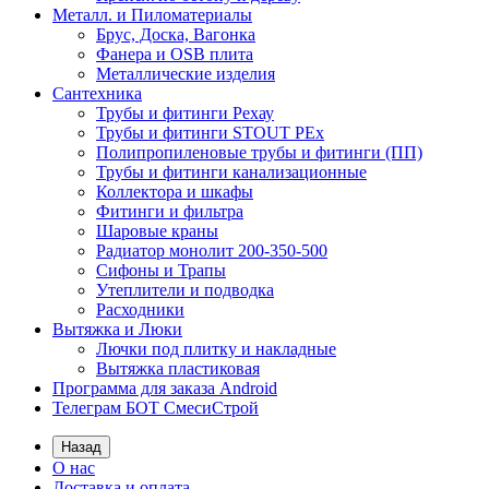
Металл. и Пиломатериалы
Брус, Доска, Вагонка
Фанера и OSB плита
Металлические изделия
Сантехника
Трубы и фитинги Рехау
Трубы и фитинги STOUT PEx
Полипропиленовые трубы и фитинги (ПП)
Трубы и фитинги канализационные
Коллектора и шкафы
Фитинги и фильтра
Шаровые краны
Радиатор монолит 200-350-500
Сифоны и Трапы
Утеплители и подводка
Расходники
Вытяжка и Люки
Лючки под плитку и накладные
Вытяжка пластиковая
Программа для заказа Android
Телеграм БОТ СмесиСтрой
Назад
О нас
Доставка и оплата