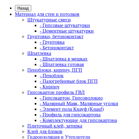
Назад
Материал для стен и потолков
Штукатурные смеси
- Гипсовые штукатурки
- Цементные штукатурки
Грунтовки, бетоноконтакт
- Грунтовка
- Бетоноконтакт
Шпатлевка
- Шпатлевка в мешках
- Шпатлевка готовая
Пеноблоки, кирпич, ПГП
- Пеноблок
- Пазогребневые блок ПГП
- Кирпич
Гипсокартон профиль ГВЛ
- Гипсокартон, Гипсоволокно
- Малярный Маяк, Малярные уголки
- Элемент пола Кнауф (Knauf)
- Профиль для гипсокартона
- Комплектующие для гипсокартона
Плиточный клей, затирка
Клей для блоков
Гидроизоляция и Утеплители