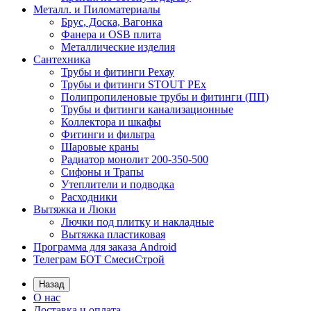
Металл. и Пиломатериалы
Брус, Доска, Вагонка
Фанера и OSB плита
Металлические изделия
Сантехника
Трубы и фитинги Рехау
Трубы и фитинги STOUT PEx
Полипропиленовые трубы и фитинги (ПП)
Трубы и фитинги канализационные
Коллектора и шкафы
Фитинги и фильтра
Шаровые краны
Радиатор монолит 200-350-500
Сифоны и Трапы
Утеплители и подводка
Расходники
Вытяжка и Люки
Лючки под плитку и накладные
Вытяжка пластиковая
Программа для заказа Android
Телеграм БОТ СмесиСтрой
Назад
О нас
Доставка и оплата