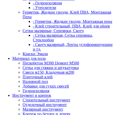
- Гидроизоляция
- Утеплители
Герметик, Жидкие гвозди, Клей ПВА, Монтажная
Пена
- Герметик, Жидкие гвозди, Монтажная пена
- Клей строительный, ПВА, Клей для обоев
Сетки малярные, Серпянки, Скотч
- Сетка малярная, Сетка серпянка,
Стеклообои
- Скотч малярный, Ленты углоформирующие
и тд.
Краски Эмали
Материал для пола
Пескобетон М300 Цемент М500
Сетка для стяжки и штукатурки
Смеси м150, Кладочная м200
Плиточный клей
Наливной пол
Добавки для сухих смесей
Гидроизоляция
Инструмент и крепеж
Строительный инструмент
Отделочный инструмент
Малярный инструмент
Крепеж по бетону и дереву