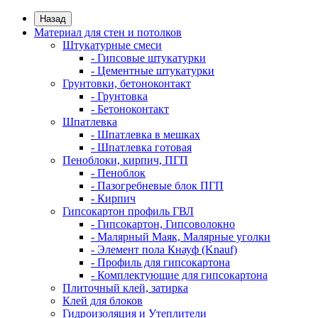
Назад
Материал для стен и потолков
Штукатурные смеси
- Гипсовые штукатурки
- Цементные штукатурки
Грунтовки, бетоноконтакт
- Грунтовка
- Бетоноконтакт
Шпатлевка
- Шпатлевка в мешках
- Шпатлевка готовая
Пеноблоки, кирпич, ПГП
- Пеноблок
- Пазогребневые блок ПГП
- Кирпич
Гипсокартон профиль ГВЛ
- Гипсокартон, Гипсоволокно
- Малярный Маяк, Малярные уголки
- Элемент пола Кнауф (Knauf)
- Профиль для гипсокартона
- Комплектующие для гипсокартона
Плиточный клей, затирка
Клей для блоков
Гидроизоляция и Утеплители