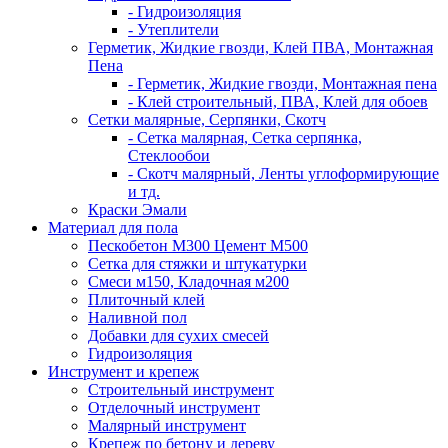
- Гидроизоляция
- Утеплители
Герметик, Жидкие гвозди, Клей ПВА, Монтажная
Пена
- Герметик, Жидкие гвозди, Монтажная пена
- Клей строительный, ПВА, Клей для обоев
Сетки малярные, Серпянки, Скотч
- Сетка малярная, Сетка серпянка,
Стеклообои
- Скотч малярный, Ленты углоформирующие
и тд.
Краски Эмали
Материал для пола
Пескобетон М300 Цемент М500
Сетка для стяжки и штукатурки
Смеси м150, Кладочная м200
Плиточный клей
Наливной пол
Добавки для сухих смесей
Гидроизоляция
Инструмент и крепеж
Строительный инструмент
Отделочный инструмент
Малярный инструмент
Крепеж по бетону и дереву