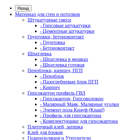
Назад
Материал для стен и потолков
Штукатурные смеси
- Гипсовые штукатурки
- Цементные штукатурки
Грунтовки, бетоноконтакт
- Грунтовка
- Бетоноконтакт
Шпатлевка
- Шпатлевка в мешках
- Шпатлевка готовая
Пеноблоки, кирпич, ПГП
- Пеноблок
- Пазогребневые блок ПГП
- Кирпич
Гипсокартон профиль ГВЛ
- Гипсокартон, Гипсоволокно
- Малярный Маяк, Малярные уголки
- Элемент пола Кнауф (Knauf)
- Профиль для гипсокартона
- Комплектующие для гипсокартона
Плиточный клей, затирка
Клей для блоков
Гидроизоляция и Утеплители