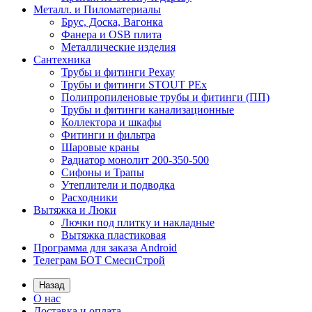
Металл. и Пиломатериалы
Брус, Доска, Вагонка
Фанера и OSB плита
Металлические изделия
Сантехника
Трубы и фитинги Рехау
Трубы и фитинги STOUT PEx
Полипропиленовые трубы и фитинги (ПП)
Трубы и фитинги канализационные
Коллектора и шкафы
Фитинги и фильтра
Шаровые краны
Радиатор монолит 200-350-500
Сифоны и Трапы
Утеплители и подводка
Расходники
Вытяжка и Люки
Лючки под плитку и накладные
Вытяжка пластиковая
Программа для заказа Android
Телеграм БОТ СмесиСтрой
Назад
О нас
Доставка и оплата