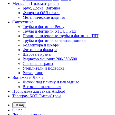
Металл. и Пиломатериалы
Брус, Доска, Вагонка
Фанера и OSB плита
Металлические изделия
Сантехника
Трубы и фитинги Рехау
Трубы и фитинги STOUT PEx
Полипропиленовые трубы и фитинги (ПП)
Трубы и фитинги канализационные
Коллектора и шкафы
Фитинги и фильтра
Шаровые краны
Радиатор монолит 200-350-500
Сифоны и Трапы
Утеплители и подводка
Расходники
Вытяжка и Люки
Лючки под плитку и накладные
Вытяжка пластиковая
Программа для заказа Android
Телеграм БОТ СмесиСтрой
Назад
О нас
Доставка и оплата