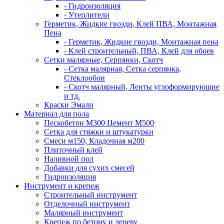
- Гидроизоляция
- Утеплители
Герметик, Жидкие гвозди, Клей ПВА, Монтажная
Пена
- Герметик, Жидкие гвозди, Монтажная пена
- Клей строительный, ПВА, Клей для обоев
Сетки малярные, Серпянки, Скотч
- Сетка малярная, Сетка серпянка,
Стеклообои
- Скотч малярный, Ленты углоформирующие
и тд.
Краски Эмали
Материал для пола
Пескобетон М300 Цемент М500
Сетка для стяжки и штукатурки
Смеси м150, Кладочная м200
Плиточный клей
Наливной пол
Добавки для сухих смесей
Гидроизоляция
Инструмент и крепеж
Строительный инструмент
Отделочный инструмент
Малярный инструмент
Крепеж по бетону и дереву