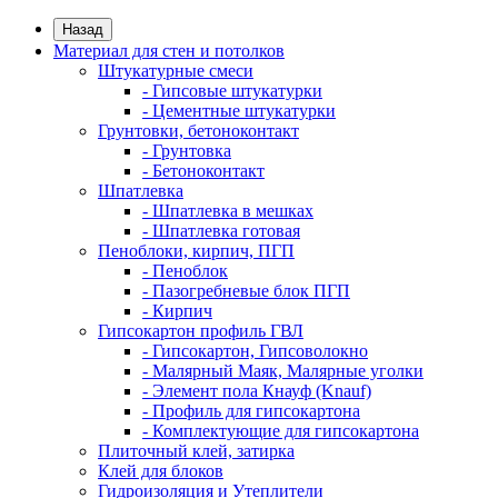
Назад
Материал для стен и потолков
Штукатурные смеси
- Гипсовые штукатурки
- Цементные штукатурки
Грунтовки, бетоноконтакт
- Грунтовка
- Бетоноконтакт
Шпатлевка
- Шпатлевка в мешках
- Шпатлевка готовая
Пеноблоки, кирпич, ПГП
- Пеноблок
- Пазогребневые блок ПГП
- Кирпич
Гипсокартон профиль ГВЛ
- Гипсокартон, Гипсоволокно
- Малярный Маяк, Малярные уголки
- Элемент пола Кнауф (Knauf)
- Профиль для гипсокартона
- Комплектующие для гипсокартона
Плиточный клей, затирка
Клей для блоков
Гидроизоляция и Утеплители