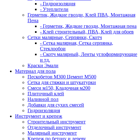
- Гидроизоляция
- Утеплители
Герметик, Жидкие гвозди, Клей ПВА, Монтажная
Пена
- Герметик, Жидкие гвозди, Монтажная пена
- Клей строительный, ПВА, Клей для обоев
Сетки малярные, Серпянки, Скотч
- Сетка малярная, Сетка серпянка,
Стеклообои
- Скотч малярный, Ленты углоформирующие
и тд.
Краски Эмали
Материал для пола
Пескобетон М300 Цемент М500
Сетка для стяжки и штукатурки
Смеси м150, Кладочная м200
Плиточный клей
Наливной пол
Добавки для сухих смесей
Гидроизоляция
Инструмент и крепеж
Строительный инструмент
Отделочный инструмент
Малярный инструмент
Крепеж по бетону и дереву