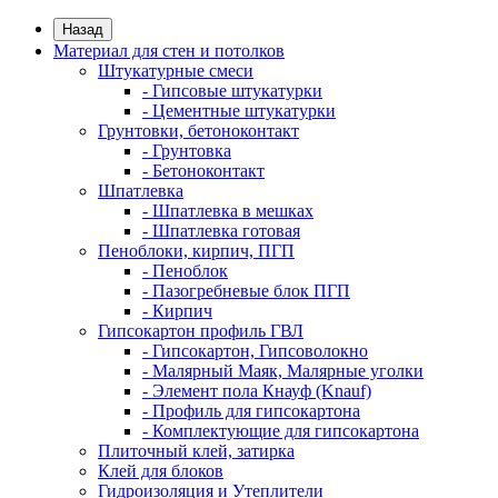
Назад
Материал для стен и потолков
Штукатурные смеси
- Гипсовые штукатурки
- Цементные штукатурки
Грунтовки, бетоноконтакт
- Грунтовка
- Бетоноконтакт
Шпатлевка
- Шпатлевка в мешках
- Шпатлевка готовая
Пеноблоки, кирпич, ПГП
- Пеноблок
- Пазогребневые блок ПГП
- Кирпич
Гипсокартон профиль ГВЛ
- Гипсокартон, Гипсоволокно
- Малярный Маяк, Малярные уголки
- Элемент пола Кнауф (Knauf)
- Профиль для гипсокартона
- Комплектующие для гипсокартона
Плиточный клей, затирка
Клей для блоков
Гидроизоляция и Утеплители