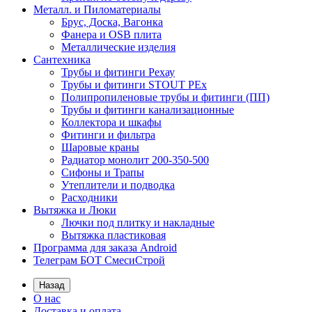
Металл. и Пиломатериалы
Брус, Доска, Вагонка
Фанера и OSB плита
Металлические изделия
Сантехника
Трубы и фитинги Рехау
Трубы и фитинги STOUT PEx
Полипропиленовые трубы и фитинги (ПП)
Трубы и фитинги канализационные
Коллектора и шкафы
Фитинги и фильтра
Шаровые краны
Радиатор монолит 200-350-500
Сифоны и Трапы
Утеплители и подводка
Расходники
Вытяжка и Люки
Лючки под плитку и накладные
Вытяжка пластиковая
Программа для заказа Android
Телеграм БОТ СмесиСтрой
Назад
О нас
Доставка и оплата