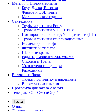
Металл. и Пиломатериалы
Брус, Доска, Вагонка
Фанера и OSB плита
Металлические изделия
Сантехника
Трубы и фитинги Рехау
Трубы и фитинги STOUT PEx
Полипропиленовые трубы и фитинги (ПП)
Трубы и фитинги канализационные
Коллектора и шкафы
Фитинги и фильтра
Шаровые краны
Радиатор монолит 200-350-500
Сифоны и Трапы
Утеплители и подводка
Расходники
Вытяжка и Люки
Лючки под плитку и накладные
Вытяжка пластиковая
Программа для заказа Android
Телеграм БОТ СмесиСтрой
Назад
О нас
Доставка и оплата