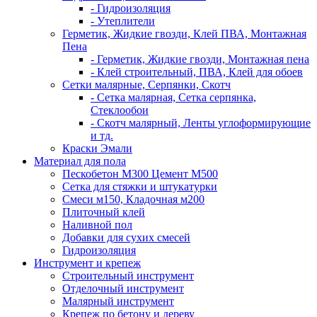
- Гидроизоляция
- Утеплители
Герметик, Жидкие гвозди, Клей ПВА, Монтажная
Пена
- Герметик, Жидкие гвозди, Монтажная пена
- Клей строительный, ПВА, Клей для обоев
Сетки малярные, Серпянки, Скотч
- Сетка малярная, Сетка серпянка,
Стеклообои
- Скотч малярный, Ленты углоформирующие
и тд.
Краски Эмали
Материал для пола
Пескобетон М300 Цемент М500
Сетка для стяжки и штукатурки
Смеси м150, Кладочная м200
Плиточный клей
Наливной пол
Добавки для сухих смесей
Гидроизоляция
Инструмент и крепеж
Строительный инструмент
Отделочный инструмент
Малярный инструмент
Крепеж по бетону и дереву