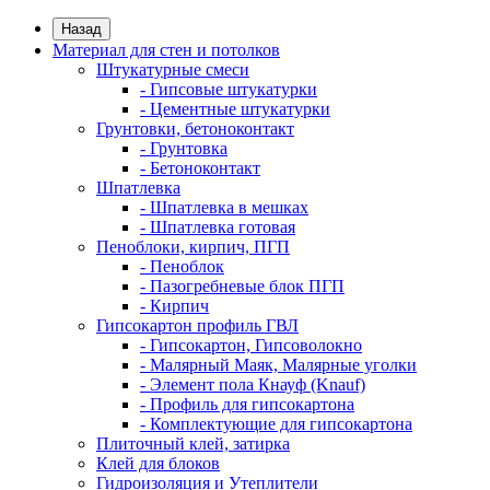
Назад
Материал для стен и потолков
Штукатурные смеси
- Гипсовые штукатурки
- Цементные штукатурки
Грунтовки, бетоноконтакт
- Грунтовка
- Бетоноконтакт
Шпатлевка
- Шпатлевка в мешках
- Шпатлевка готовая
Пеноблоки, кирпич, ПГП
- Пеноблок
- Пазогребневые блок ПГП
- Кирпич
Гипсокартон профиль ГВЛ
- Гипсокартон, Гипсоволокно
- Малярный Маяк, Малярные уголки
- Элемент пола Кнауф (Knauf)
- Профиль для гипсокартона
- Комплектующие для гипсокартона
Плиточный клей, затирка
Клей для блоков
Гидроизоляция и Утеплители