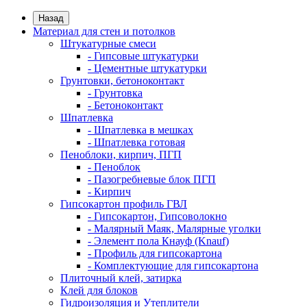
Назад
Материал для стен и потолков
Штукатурные смеси
- Гипсовые штукатурки
- Цементные штукатурки
Грунтовки, бетоноконтакт
- Грунтовка
- Бетоноконтакт
Шпатлевка
- Шпатлевка в мешках
- Шпатлевка готовая
Пеноблоки, кирпич, ПГП
- Пеноблок
- Пазогребневые блок ПГП
- Кирпич
Гипсокартон профиль ГВЛ
- Гипсокартон, Гипсоволокно
- Малярный Маяк, Малярные уголки
- Элемент пола Кнауф (Knauf)
- Профиль для гипсокартона
- Комплектующие для гипсокартона
Плиточный клей, затирка
Клей для блоков
Гидроизоляция и Утеплители