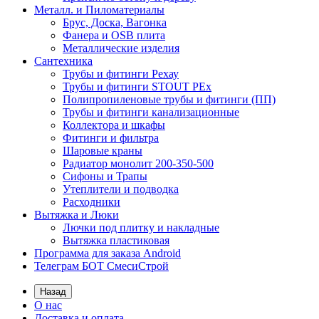
Металл. и Пиломатериалы
Брус, Доска, Вагонка
Фанера и OSB плита
Металлические изделия
Сантехника
Трубы и фитинги Рехау
Трубы и фитинги STOUT PEx
Полипропиленовые трубы и фитинги (ПП)
Трубы и фитинги канализационные
Коллектора и шкафы
Фитинги и фильтра
Шаровые краны
Радиатор монолит 200-350-500
Сифоны и Трапы
Утеплители и подводка
Расходники
Вытяжка и Люки
Лючки под плитку и накладные
Вытяжка пластиковая
Программа для заказа Android
Телеграм БОТ СмесиСтрой
Назад
О нас
Доставка и оплата