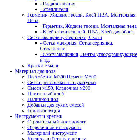
- Гидроизоляция
- Утеплители
Герметик, Жидкие гвозди, Клей ПВА, Монтажная
Пена
- Герметик, Жидкие гвозди, Монтажная пена
- Клей строительный, ПВА, Клей для обоев
Сетки малярные, Серпянки, Скотч
- Сетка малярная, Сетка серпянка,
Стеклообои
- Скотч малярный, Ленты углоформирующие
и тд.
Краски Эмали
Материал для пола
Пескобетон М300 Цемент М500
Сетка для стяжки и штукатурки
Смеси м150, Кладочная м200
Плиточный клей
Наливной пол
Добавки для сухих смесей
Гидроизоляция
Инструмент и крепеж
Строительный инструмент
Отделочный инструмент
Малярный инструмент
Крепеж по бетону и дереву