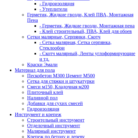
- Гидроизоляция
- Утеплители
Герметик, Жидкие гвозди, Клей ПВА, Монтажная
Пена
- Герметик, Жидкие гвозди, Монтажная пена
- Клей строительный, ПВА, Клей для обоев
Сетки малярные, Серпянки, Скотч
- Сетка малярная, Сетка серпянка,
Стеклообои
- Скотч малярный, Ленты углоформирующие
и тд.
Краски Эмали
Материал для пола
Пескобетон М300 Цемент М500
Сетка для стяжки и штукатурки
Смеси м150, Кладочная м200
Плиточный клей
Наливной пол
Добавки для сухих смесей
Гидроизоляция
Инструмент и крепеж
Строительный инструмент
Отделочный инструмент
Малярный инструмент
Крепеж по бетону и дереву