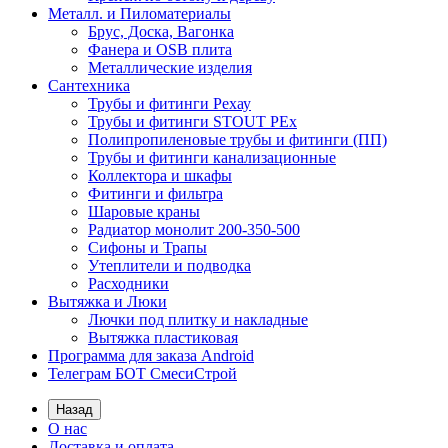
Металл. и Пиломатериалы
Брус, Доска, Вагонка
Фанера и OSB плита
Металлические изделия
Сантехника
Трубы и фитинги Рехау
Трубы и фитинги STOUT PEx
Полипропиленовые трубы и фитинги (ПП)
Трубы и фитинги канализационные
Коллектора и шкафы
Фитинги и фильтра
Шаровые краны
Радиатор монолит 200-350-500
Сифоны и Трапы
Утеплители и подводка
Расходники
Вытяжка и Люки
Лючки под плитку и накладные
Вытяжка пластиковая
Программа для заказа Android
Телеграм БОТ СмесиСтрой
Назад
О нас
Доставка и оплата