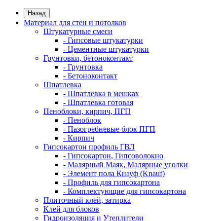
Назад
Материал для стен и потолков
Штукатурные смеси
- Гипсовые штукатурки
- Цементные штукатурки
Грунтовки, бетоноконтакт
- Грунтовка
- Бетоноконтакт
Шпатлевка
- Шпатлевка в мешках
- Шпатлевка готовая
Пеноблоки, кирпич, ПГП
- Пеноблок
- Пазогребневые блок ПГП
- Кирпич
Гипсокартон профиль ГВЛ
- Гипсокартон, Гипсоволокно
- Малярный Маяк, Малярные уголки
- Элемент пола Кнауф (Knauf)
- Профиль для гипсокартона
- Комплектующие для гипсокартона
Плиточный клей, затирка
Клей для блоков
Гидроизоляция и Утеплители