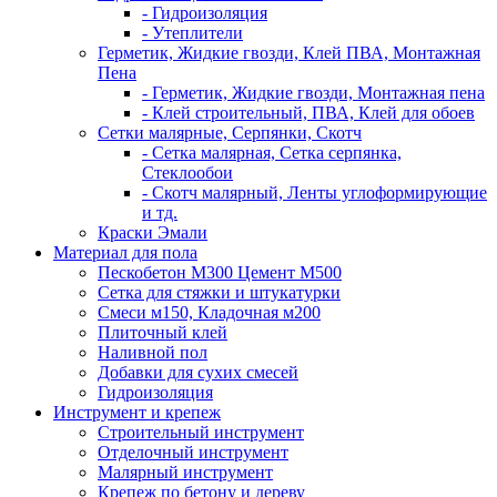
- Гидроизоляция
- Утеплители
Герметик, Жидкие гвозди, Клей ПВА, Монтажная
Пена
- Герметик, Жидкие гвозди, Монтажная пена
- Клей строительный, ПВА, Клей для обоев
Сетки малярные, Серпянки, Скотч
- Сетка малярная, Сетка серпянка,
Стеклообои
- Скотч малярный, Ленты углоформирующие
и тд.
Краски Эмали
Материал для пола
Пескобетон М300 Цемент М500
Сетка для стяжки и штукатурки
Смеси м150, Кладочная м200
Плиточный клей
Наливной пол
Добавки для сухих смесей
Гидроизоляция
Инструмент и крепеж
Строительный инструмент
Отделочный инструмент
Малярный инструмент
Крепеж по бетону и дереву