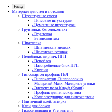
Назад
Материал для стен и потолков
Штукатурные смеси
- Гипсовые штукатурки
- Цементные штукатурки
Грунтовки, бетоноконтакт
- Грунтовка
- Бетоноконтакт
Шпатлевка
- Шпатлевка в мешках
- Шпатлевка готовая
Пеноблоки, кирпич, ПГП
- Пеноблок
- Пазогребневые блок ПГП
- Кирпич
Гипсокартон профиль ГВЛ
- Гипсокартон, Гипсоволокно
- Малярный Маяк, Малярные уголки
- Элемент пола Кнауф (Knauf)
- Профиль для гипсокартона
- Комплектующие для гипсокартона
Плиточный клей, затирка
Клей для блоков
Гидроизоляция и Утеплители