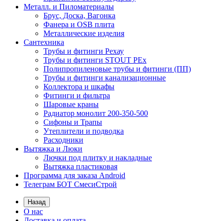
Металл. и Пиломатериалы
Брус, Доска, Вагонка
Фанера и OSB плита
Металлические изделия
Сантехника
Трубы и фитинги Рехау
Трубы и фитинги STOUT PEx
Полипропиленовые трубы и фитинги (ПП)
Трубы и фитинги канализационные
Коллектора и шкафы
Фитинги и фильтра
Шаровые краны
Радиатор монолит 200-350-500
Сифоны и Трапы
Утеплители и подводка
Расходники
Вытяжка и Люки
Лючки под плитку и накладные
Вытяжка пластиковая
Программа для заказа Android
Телеграм БОТ СмесиСтрой
Назад
О нас
Доставка и оплата