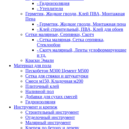
- Гидроизоляция
- Утеплители
Герметик, Жидкие гвозди, Клей ПВА, Монтажная
Пена
- Герметик, Жидкие гвозди, Монтажная пена
- Клей строительный, ПВА, Клей для обоев
Сетки малярные, Серпянки, Скотч
- Сетка малярная, Сетка серпянка,
Стеклообои
- Скотч малярный, Ленты углоформирующие
и тд.
Краски Эмали
Материал для пола
Пескобетон М300 Цемент М500
Сетка для стяжки и штукатурки
Смеси м150, Кладочная м200
Плиточный клей
Наливной пол
Добавки для сухих смесей
Гидроизоляция
Инструмент и крепеж
Строительный инструмент
Отделочный инструмент
Малярный инструмент
Крепеж по бетону и дереву