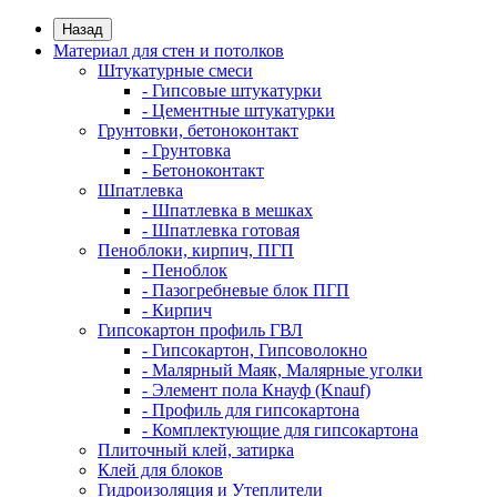
Назад
Материал для стен и потолков
Штукатурные смеси
- Гипсовые штукатурки
- Цементные штукатурки
Грунтовки, бетоноконтакт
- Грунтовка
- Бетоноконтакт
Шпатлевка
- Шпатлевка в мешках
- Шпатлевка готовая
Пеноблоки, кирпич, ПГП
- Пеноблок
- Пазогребневые блок ПГП
- Кирпич
Гипсокартон профиль ГВЛ
- Гипсокартон, Гипсоволокно
- Малярный Маяк, Малярные уголки
- Элемент пола Кнауф (Knauf)
- Профиль для гипсокартона
- Комплектующие для гипсокартона
Плиточный клей, затирка
Клей для блоков
Гидроизоляция и Утеплители