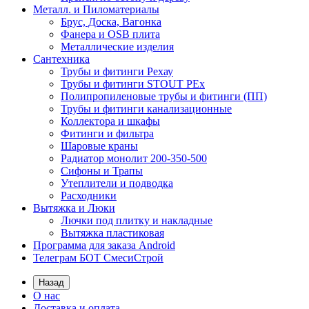
Металл. и Пиломатериалы
Брус, Доска, Вагонка
Фанера и OSB плита
Металлические изделия
Сантехника
Трубы и фитинги Рехау
Трубы и фитинги STOUT PEx
Полипропиленовые трубы и фитинги (ПП)
Трубы и фитинги канализационные
Коллектора и шкафы
Фитинги и фильтра
Шаровые краны
Радиатор монолит 200-350-500
Сифоны и Трапы
Утеплители и подводка
Расходники
Вытяжка и Люки
Лючки под плитку и накладные
Вытяжка пластиковая
Программа для заказа Android
Телеграм БОТ СмесиСтрой
Назад
О нас
Доставка и оплата