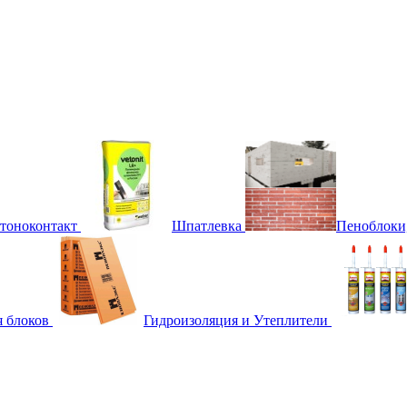
етоноконтакт
Шпатлевка
Пеноблоки
я блоков
Гидроизоляция и Утеплители