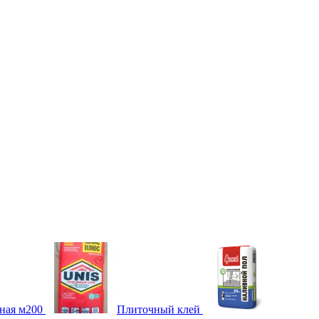
ная м200
Плиточный клей