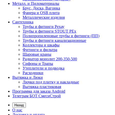
Металл. и Пиломатериалы
Брус, Доска, Вагонка
Фанера и OSB плита
Металлические изделия
Сантехника
Трубы и фитинги Рехау
Трубы и фитинги STOUT PEx
Полипропиленовые трубы и фитинги (ПП)
Трубы и фитинги канализационные
Коллектора и шкафы
Фитинги и фильтра
Шаровые краны
Радиатор монолит 200-350-500
Сифоны и Трапы
Утеплители и подводка
Расходники
Вытяжка и Люки
Лючки под плитку и накладные
Вытяжка пластиковая
Программа для заказа Android
Телеграм БОТ СмесиСтрой
Назад
О нас
Доставка и оплата