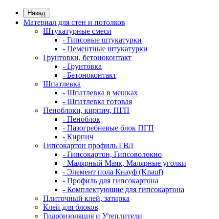
Назад
Материал для стен и потолков
Штукатурные смеси
- Гипсовые штукатурки
- Цементные штукатурки
Грунтовки, бетоноконтакт
- Грунтовка
- Бетоноконтакт
Шпатлевка
- Шпатлевка в мешках
- Шпатлевка готовая
Пеноблоки, кирпич, ПГП
- Пеноблок
- Пазогребневые блок ПГП
- Кирпич
Гипсокартон профиль ГВЛ
- Гипсокартон, Гипсоволокно
- Малярный Маяк, Малярные уголки
- Элемент пола Кнауф (Knauf)
- Профиль для гипсокартона
- Комплектующие для гипсокартона
Плиточный клей, затирка
Клей для блоков
Гидроизоляция и Утеплители