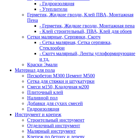
- Гидроизоляция
- Утеплители
Герметик, Жидкие гвозди, Клей ПВА, Монтажная
Пена
- Герметик, Жидкие гвозди, Монтажная пена
- Клей строительный, ПВА, Клей для обоев
Сетки малярные, Серпянки, Скотч
- Сетка малярная, Сетка серпянка,
Стеклообои
- Скотч малярный, Ленты углоформирующие
и тд.
Краски Эмали
Материал для пола
Пескобетон М300 Цемент М500
Сетка для стяжки и штукатурки
Смеси м150, Кладочная м200
Плиточный клей
Наливной пол
Добавки для сухих смесей
Гидроизоляция
Инструмент и крепеж
Строительный инструмент
Отделочный инструмент
Малярный инструмент
Крепеж по бетону и дереву