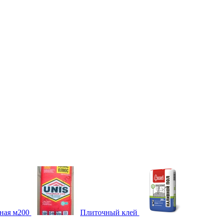
ная м200
Плиточный клей