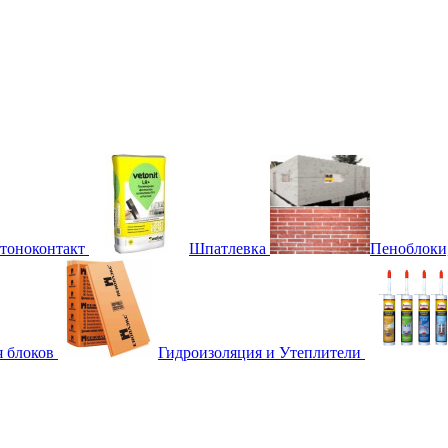
етоноконтакт
Шпатлевка
Пеноблоки
я блоков
Гидроизоляция и Утеплители