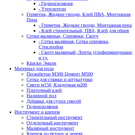
- Гидроизоляция
- Утеплители
Герметик, Жидкие гвозди, Клей ПВА, Монтажная
Пена
- Герметик, Жидкие гвозди, Монтажная пена
- Клей строительный, ПВА, Клей для обоев
Сетки малярные, Серпянки, Скотч
- Сетка малярная, Сетка серпянка,
Стеклообои
- Скотч малярный, Ленты углоформирующие
и тд.
Краски Эмали
Материал для пола
Пескобетон М300 Цемент М500
Сетка для стяжки и штукатурки
Смеси м150, Кладочная м200
Плиточный клей
Наливной пол
Добавки для сухих смесей
Гидроизоляция
Инструмент и крепеж
Строительный инструмент
Отделочный инструмент
Малярный инструмент
Крепеж по бетону и дереву