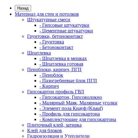
Назад
Материал для стен и потолков
Штукатурные смеси
- Гипсовые штукатурки
- Цементные штукатурки
Грунтовки, бетоноконтакт
- Грунтовка
- Бетоноконтакт
Шпатлевка
- Шпатлевка в мешках
- Шпатлевка готовая
Пеноблоки, кирпич, ПГП
- Пеноблок
- Пазогребневые блок ПГП
- Кирпич
Гипсокартон профиль ГВЛ
- Гипсокартон, Гипсоволокно
- Малярный Маяк, Малярные уголки
- Элемент пола Кнауф (Knauf)
- Профиль для гипсокартона
- Комплектующие для гипсокартона
Плиточный клей, затирка
Клей для блоков
Гидроизоляция и Утеплители