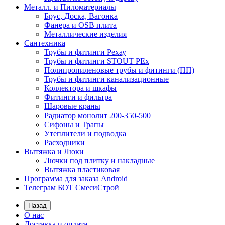
Металл. и Пиломатериалы
Брус, Доска, Вагонка
Фанера и OSB плита
Металлические изделия
Сантехника
Трубы и фитинги Рехау
Трубы и фитинги STOUT PEx
Полипропиленовые трубы и фитинги (ПП)
Трубы и фитинги канализационные
Коллектора и шкафы
Фитинги и фильтра
Шаровые краны
Радиатор монолит 200-350-500
Сифоны и Трапы
Утеплители и подводка
Расходники
Вытяжка и Люки
Лючки под плитку и накладные
Вытяжка пластиковая
Программа для заказа Android
Телеграм БОТ СмесиСтрой
Назад
О нас
Доставка и оплата