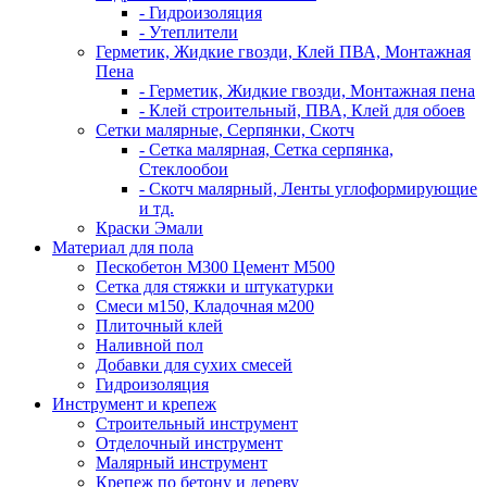
- Гидроизоляция
- Утеплители
Герметик, Жидкие гвозди, Клей ПВА, Монтажная
Пена
- Герметик, Жидкие гвозди, Монтажная пена
- Клей строительный, ПВА, Клей для обоев
Сетки малярные, Серпянки, Скотч
- Сетка малярная, Сетка серпянка,
Стеклообои
- Скотч малярный, Ленты углоформирующие
и тд.
Краски Эмали
Материал для пола
Пескобетон М300 Цемент М500
Сетка для стяжки и штукатурки
Смеси м150, Кладочная м200
Плиточный клей
Наливной пол
Добавки для сухих смесей
Гидроизоляция
Инструмент и крепеж
Строительный инструмент
Отделочный инструмент
Малярный инструмент
Крепеж по бетону и дереву