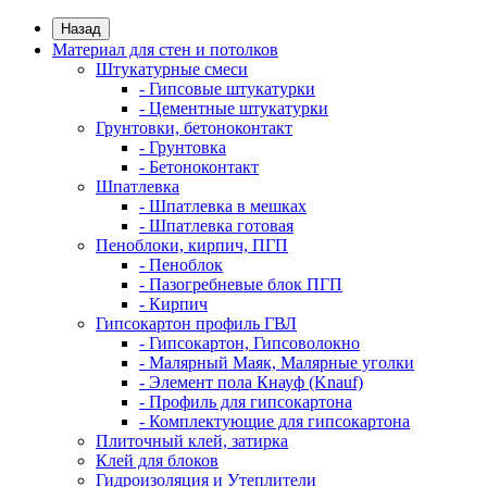
Назад
Материал для стен и потолков
Штукатурные смеси
- Гипсовые штукатурки
- Цементные штукатурки
Грунтовки, бетоноконтакт
- Грунтовка
- Бетоноконтакт
Шпатлевка
- Шпатлевка в мешках
- Шпатлевка готовая
Пеноблоки, кирпич, ПГП
- Пеноблок
- Пазогребневые блок ПГП
- Кирпич
Гипсокартон профиль ГВЛ
- Гипсокартон, Гипсоволокно
- Малярный Маяк, Малярные уголки
- Элемент пола Кнауф (Knauf)
- Профиль для гипсокартона
- Комплектующие для гипсокартона
Плиточный клей, затирка
Клей для блоков
Гидроизоляция и Утеплители