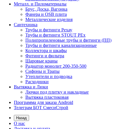
Металл. и Пиломатериалы
Брус, Доска, Вагонка
Фанера и OSB плита
Металлические изделия
Сантехника
Трубы и фитинги Рехау
Трубы и фитинги STOUT PEx
Полипропиленовые трубы и фитинги (ПП)
Трубы и фитинги канализационные
Коллектора и шкафы
Фитинги и фильтра
Шаровые краны
Радиатор монолит 200-350-500
Сифоны и Трапы
Утеплители и подводка
Расходники
Вытяжка и Люки
Лючки под плитку и накладные
Вытяжка пластиковая
Программа для заказа Android
Телеграм БОТ СмесиСтрой
Назад
О нас
Доставка и оплата