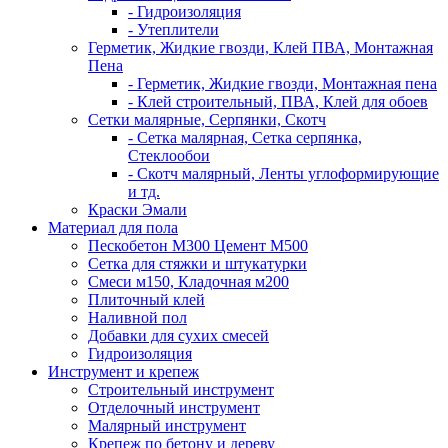
- Гидроизоляция
- Утеплители
Герметик, Жидкие гвозди, Клей ПВА, Монтажная
Пена
- Герметик, Жидкие гвозди, Монтажная пена
- Клей строительный, ПВА, Клей для обоев
Сетки малярные, Серпянки, Скотч
- Сетка малярная, Сетка серпянка,
Стеклообои
- Скотч малярный, Ленты углоформирующие
и тд.
Краски Эмали
Материал для пола
Пескобетон М300 Цемент М500
Сетка для стяжки и штукатурки
Смеси м150, Кладочная м200
Плиточный клей
Наливной пол
Добавки для сухих смесей
Гидроизоляция
Инструмент и крепеж
Строительный инструмент
Отделочный инструмент
Малярный инструмент
Крепеж по бетону и дереву