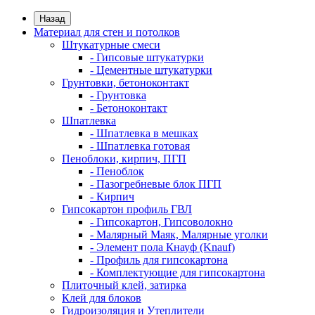
Назад
Материал для стен и потолков
Штукатурные смеси
- Гипсовые штукатурки
- Цементные штукатурки
Грунтовки, бетоноконтакт
- Грунтовка
- Бетоноконтакт
Шпатлевка
- Шпатлевка в мешках
- Шпатлевка готовая
Пеноблоки, кирпич, ПГП
- Пеноблок
- Пазогребневые блок ПГП
- Кирпич
Гипсокартон профиль ГВЛ
- Гипсокартон, Гипсоволокно
- Малярный Маяк, Малярные уголки
- Элемент пола Кнауф (Knauf)
- Профиль для гипсокартона
- Комплектующие для гипсокартона
Плиточный клей, затирка
Клей для блоков
Гидроизоляция и Утеплители