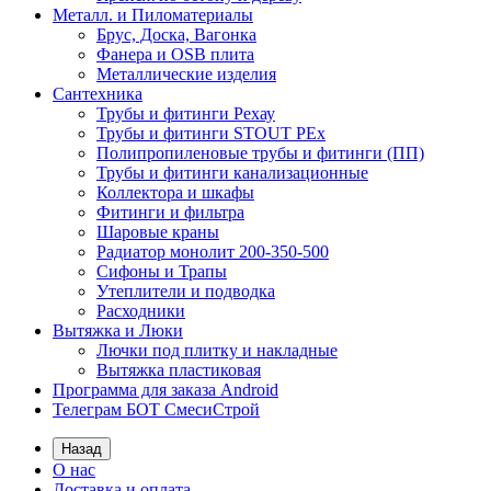
Металл. и Пиломатериалы
Брус, Доска, Вагонка
Фанера и OSB плита
Металлические изделия
Сантехника
Трубы и фитинги Рехау
Трубы и фитинги STOUT PEx
Полипропиленовые трубы и фитинги (ПП)
Трубы и фитинги канализационные
Коллектора и шкафы
Фитинги и фильтра
Шаровые краны
Радиатор монолит 200-350-500
Сифоны и Трапы
Утеплители и подводка
Расходники
Вытяжка и Люки
Лючки под плитку и накладные
Вытяжка пластиковая
Программа для заказа Android
Телеграм БОТ СмесиСтрой
Назад
О нас
Доставка и оплата