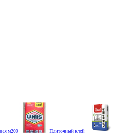
ная м200
Плиточный клей