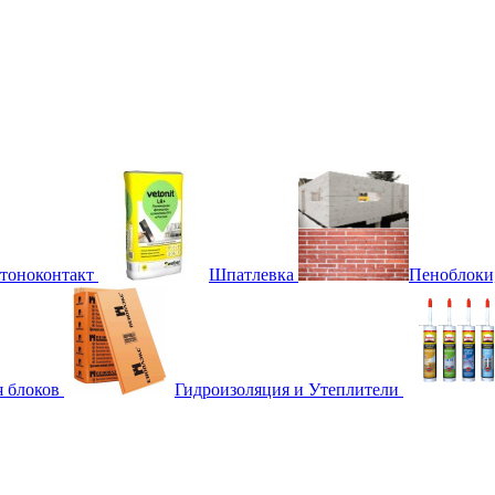
етоноконтакт
Шпатлевка
Пеноблоки
я блоков
Гидроизоляция и Утеплители