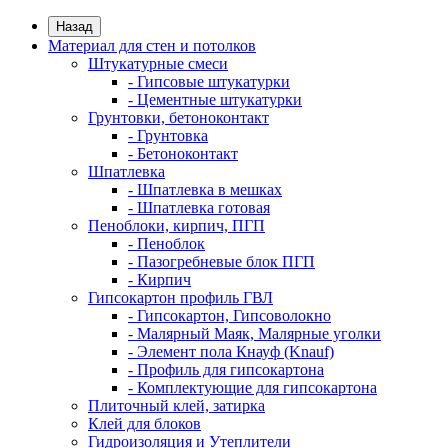
Назад
Материал для стен и потолков
Штукатурные смеси
- Гипсовые штукатурки
- Цементные штукатурки
Грунтовки, бетоноконтакт
- Грунтовка
- Бетоноконтакт
Шпатлевка
- Шпатлевка в мешках
- Шпатлевка готовая
Пеноблоки, кирпич, ПГП
- Пеноблок
- Пазогребневые блок ПГП
- Кирпич
Гипсокартон профиль ГВЛ
- Гипсокартон, Гипсоволокно
- Малярный Маяк, Малярные уголки
- Элемент пола Кнауф (Knauf)
- Профиль для гипсокартона
- Комплектующие для гипсокартона
Плиточный клей, затирка
Клей для блоков
Гидроизоляция и Утеплители