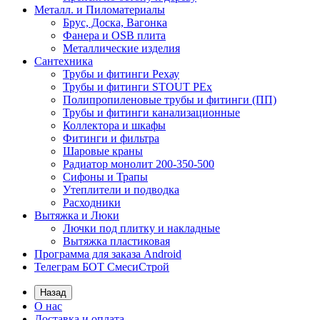
Металл. и Пиломатериалы
Брус, Доска, Вагонка
Фанера и OSB плита
Металлические изделия
Сантехника
Трубы и фитинги Рехау
Трубы и фитинги STOUT PEx
Полипропиленовые трубы и фитинги (ПП)
Трубы и фитинги канализационные
Коллектора и шкафы
Фитинги и фильтра
Шаровые краны
Радиатор монолит 200-350-500
Сифоны и Трапы
Утеплители и подводка
Расходники
Вытяжка и Люки
Лючки под плитку и накладные
Вытяжка пластиковая
Программа для заказа Android
Телеграм БОТ СмесиСтрой
Назад
О нас
Доставка и оплата