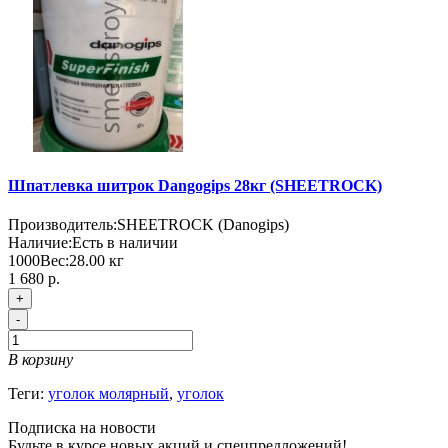
Шпатлевка шитрок Dangogips 28кг (SHEETROCK)
Производитель:
SHEETROCK (Danogips)
Наличие:
Есть в наличии
1000
Вес:
28.00
кг
1 680 р.
+
-
В корзину
Теги:
уголок молярный
,
уголок
Подписка на новости
Будьте в курсе новых акций и спецпредложений!