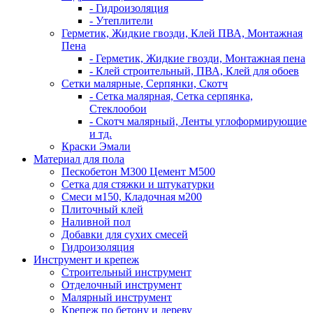
- Гидроизоляция
- Утеплители
Герметик, Жидкие гвозди, Клей ПВА, Монтажная
Пена
- Герметик, Жидкие гвозди, Монтажная пена
- Клей строительный, ПВА, Клей для обоев
Сетки малярные, Серпянки, Скотч
- Сетка малярная, Сетка серпянка,
Стеклообои
- Скотч малярный, Ленты углоформирующие
и тд.
Краски Эмали
Материал для пола
Пескобетон М300 Цемент М500
Сетка для стяжки и штукатурки
Смеси м150, Кладочная м200
Плиточный клей
Наливной пол
Добавки для сухих смесей
Гидроизоляция
Инструмент и крепеж
Строительный инструмент
Отделочный инструмент
Малярный инструмент
Крепеж по бетону и дереву