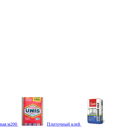
ная м200
Плиточный клей