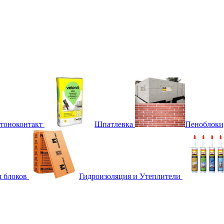
етоноконтакт
Шпатлевка
Пеноблоки
я блоков
Гидроизоляция и Утеплители