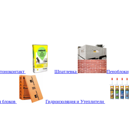
етоноконтакт
Шпатлевка
Пеноблоки
я блоков
Гидроизоляция и Утеплители