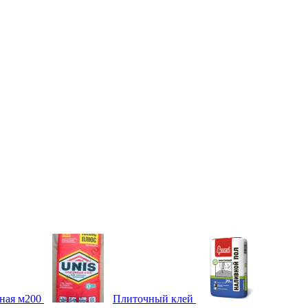
ная м200
Плиточный клей