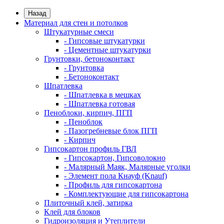
Назад
Материал для стен и потолков
Штукатурные смеси
- Гипсовые штукатурки
- Цементные штукатурки
Грунтовки, бетоноконтакт
- Грунтовка
- Бетоноконтакт
Шпатлевка
- Шпатлевка в мешках
- Шпатлевка готовая
Пеноблоки, кирпич, ПГП
- Пеноблок
- Пазогребневые блок ПГП
- Кирпич
Гипсокартон профиль ГВЛ
- Гипсокартон, Гипсоволокно
- Малярный Маяк, Малярные уголки
- Элемент пола Кнауф (Knauf)
- Профиль для гипсокартона
- Комплектующие для гипсокартона
Плиточный клей, затирка
Клей для блоков
Гидроизоляция и Утеплители