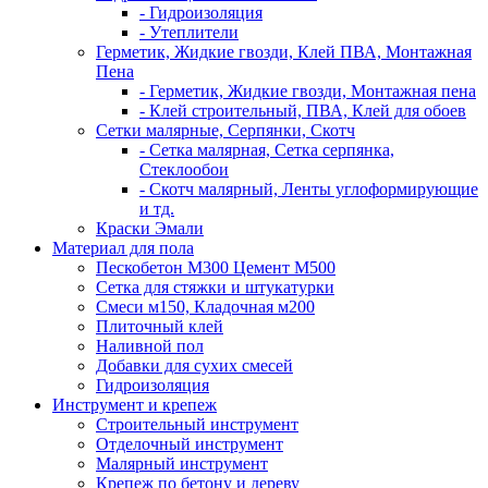
- Гидроизоляция
- Утеплители
Герметик, Жидкие гвозди, Клей ПВА, Монтажная
Пена
- Герметик, Жидкие гвозди, Монтажная пена
- Клей строительный, ПВА, Клей для обоев
Сетки малярные, Серпянки, Скотч
- Сетка малярная, Сетка серпянка,
Стеклообои
- Скотч малярный, Ленты углоформирующие
и тд.
Краски Эмали
Материал для пола
Пескобетон М300 Цемент М500
Сетка для стяжки и штукатурки
Смеси м150, Кладочная м200
Плиточный клей
Наливной пол
Добавки для сухих смесей
Гидроизоляция
Инструмент и крепеж
Строительный инструмент
Отделочный инструмент
Малярный инструмент
Крепеж по бетону и дереву