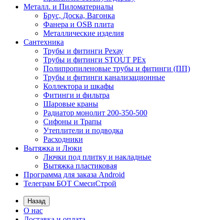
Металл. и Пиломатериалы
Брус, Доска, Вагонка
Фанера и OSB плита
Металлические изделия
Сантехника
Трубы и фитинги Рехау
Трубы и фитинги STOUT PEx
Полипропиленовые трубы и фитинги (ПП)
Трубы и фитинги канализационные
Коллектора и шкафы
Фитинги и фильтра
Шаровые краны
Радиатор монолит 200-350-500
Сифоны и Трапы
Утеплители и подводка
Расходники
Вытяжка и Люки
Лючки под плитку и накладные
Вытяжка пластиковая
Программа для заказа Android
Телеграм БОТ СмесиСтрой
Назад
О нас
Доставка и оплата