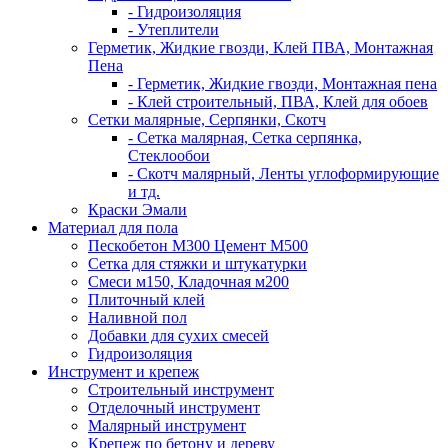
- Гидроизоляция
- Утеплители
Герметик, Жидкие гвозди, Клей ПВА, Монтажная
Пена
- Герметик, Жидкие гвозди, Монтажная пена
- Клей строительный, ПВА, Клей для обоев
Сетки малярные, Серпянки, Скотч
- Сетка малярная, Сетка серпянка,
Стеклообои
- Скотч малярный, Ленты углоформирующие
и тд.
Краски Эмали
Материал для пола
Пескобетон М300 Цемент М500
Сетка для стяжки и штукатурки
Смеси м150, Кладочная м200
Плиточный клей
Наливной пол
Добавки для сухих смесей
Гидроизоляция
Инструмент и крепеж
Строительный инструмент
Отделочный инструмент
Малярный инструмент
Крепеж по бетону и дереву