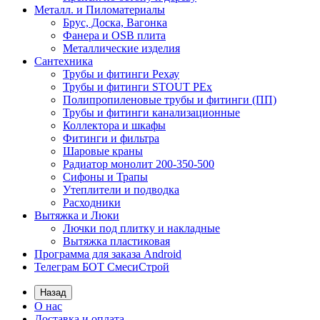
Металл. и Пиломатериалы
Брус, Доска, Вагонка
Фанера и OSB плита
Металлические изделия
Сантехника
Трубы и фитинги Рехау
Трубы и фитинги STOUT PEx
Полипропиленовые трубы и фитинги (ПП)
Трубы и фитинги канализационные
Коллектора и шкафы
Фитинги и фильтра
Шаровые краны
Радиатор монолит 200-350-500
Сифоны и Трапы
Утеплители и подводка
Расходники
Вытяжка и Люки
Лючки под плитку и накладные
Вытяжка пластиковая
Программа для заказа Android
Телеграм БОТ СмесиСтрой
Назад
О нас
Доставка и оплата