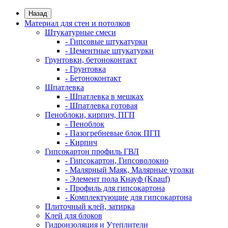
Назад
Материал для стен и потолков
Штукатурные смеси
- Гипсовые штукатурки
- Цементные штукатурки
Грунтовки, бетоноконтакт
- Грунтовка
- Бетоноконтакт
Шпатлевка
- Шпатлевка в мешках
- Шпатлевка готовая
Пеноблоки, кирпич, ПГП
- Пеноблок
- Пазогребневые блок ПГП
- Кирпич
Гипсокартон профиль ГВЛ
- Гипсокартон, Гипсоволокно
- Малярный Маяк, Малярные уголки
- Элемент пола Кнауф (Knauf)
- Профиль для гипсокартона
- Комплектующие для гипсокартона
Плиточный клей, затирка
Клей для блоков
Гидроизоляция и Утеплители