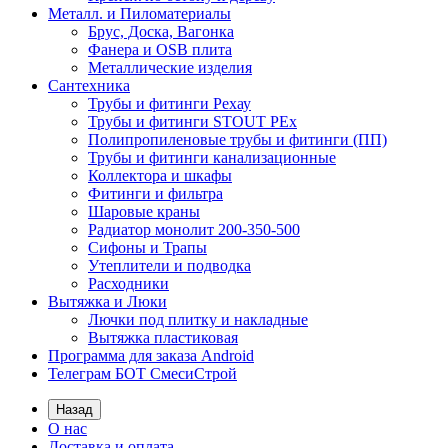
Металл. и Пиломатериалы
Брус, Доска, Вагонка
Фанера и OSB плита
Металлические изделия
Сантехника
Трубы и фитинги Рехау
Трубы и фитинги STOUT PEx
Полипропиленовые трубы и фитинги (ПП)
Трубы и фитинги канализационные
Коллектора и шкафы
Фитинги и фильтра
Шаровые краны
Радиатор монолит 200-350-500
Сифоны и Трапы
Утеплители и подводка
Расходники
Вытяжка и Люки
Лючки под плитку и накладные
Вытяжка пластиковая
Программа для заказа Android
Телеграм БОТ СмесиСтрой
Назад
О нас
Доставка и оплата