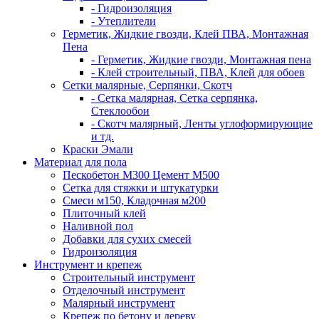
- Гидроизоляция
- Утеплители
Герметик, Жидкие гвозди, Клей ПВА, Монтажная
Пена
- Герметик, Жидкие гвозди, Монтажная пена
- Клей строительный, ПВА, Клей для обоев
Сетки малярные, Серпянки, Скотч
- Сетка малярная, Сетка серпянка,
Стеклообои
- Скотч малярный, Ленты углоформирующие
и тд.
Краски Эмали
Материал для пола
Пескобетон М300 Цемент М500
Сетка для стяжки и штукатурки
Смеси м150, Кладочная м200
Плиточный клей
Наливной пол
Добавки для сухих смесей
Гидроизоляция
Инструмент и крепеж
Строительный инструмент
Отделочный инструмент
Малярный инструмент
Крепеж по бетону и дереву