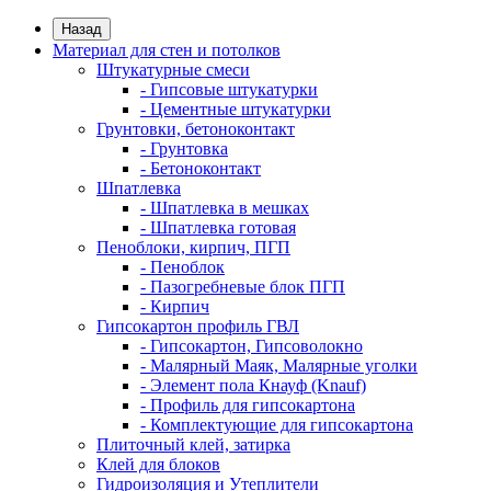
Назад
Материал для стен и потолков
Штукатурные смеси
- Гипсовые штукатурки
- Цементные штукатурки
Грунтовки, бетоноконтакт
- Грунтовка
- Бетоноконтакт
Шпатлевка
- Шпатлевка в мешках
- Шпатлевка готовая
Пеноблоки, кирпич, ПГП
- Пеноблок
- Пазогребневые блок ПГП
- Кирпич
Гипсокартон профиль ГВЛ
- Гипсокартон, Гипсоволокно
- Малярный Маяк, Малярные уголки
- Элемент пола Кнауф (Knauf)
- Профиль для гипсокартона
- Комплектующие для гипсокартона
Плиточный клей, затирка
Клей для блоков
Гидроизоляция и Утеплители