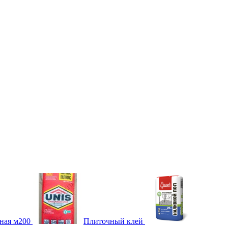
ная м200
Плиточный клей