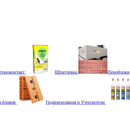
етоноконтакт
Шпатлевка
Пеноблоки
я блоков
Гидроизоляция и Утеплители