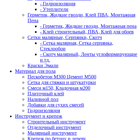
- Гидроизоляция
- Утеплители
Герметик, Жидкие гвозди, Клей ПВА, Монтажная
Пена
- Герметик, Жидкие гвозди, Монтажная пена
- Клей строительный, ПВА, Клей для обоев
Сетки малярные, Серпянки, Скотч
- Сетка малярная, Сетка серпянка,
Стеклообои
- Скотч малярный, Ленты углоформирующие
и тд.
Краски Эмали
Материал для пола
Пескобетон М300 Цемент М500
Сетка для стяжки и штукатурки
Смеси м150, Кладочная м200
Плиточный клей
Наливной пол
Добавки для сухих смесей
Гидроизоляция
Инструмент и крепеж
Строительный инструмент
Отделочный инструмент
Малярный инструмент
Крепеж по бетону и дереву