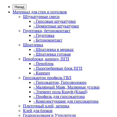
Назад
Материал для стен и потолков
Штукатурные смеси
- Гипсовые штукатурки
- Цементные штукатурки
Грунтовки, бетоноконтакт
- Грунтовка
- Бетоноконтакт
Шпатлевка
- Шпатлевка в мешках
- Шпатлевка готовая
Пеноблоки, кирпич, ПГП
- Пеноблок
- Пазогребневые блок ПГП
- Кирпич
Гипсокартон профиль ГВЛ
- Гипсокартон, Гипсоволокно
- Малярный Маяк, Малярные уголки
- Элемент пола Кнауф (Knauf)
- Профиль для гипсокартона
- Комплектующие для гипсокартона
Плиточный клей, затирка
Клей для блоков
Гидроизоляция и Утеплители