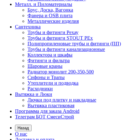
Металл. и Пиломатериалы
Брус, Доска, Вагонка
Фанера и OSB плита
Металлические изделия
Сантехника
Трубы и фитинги Рехау
Трубы и фитинги STOUT PEx
Полипропиленовые трубы и фитинги (ПП)
Трубы и фитинги канализационные
Коллектора и шкафы
Фитинги и фильтра
Шаровые краны
Радиатор монолит 200-350-500
Сифоны и Трапы
Утеплители и подводка
Расходники
Вытяжка и Люки
Лючки под плитку и накладные
Вытяжка пластиковая
Программа для заказа Android
Телеграм БОТ СмесиСтрой
Назад
О нас
Доставка и оплата