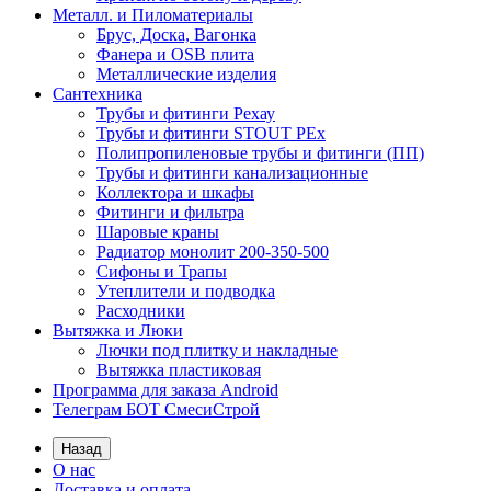
Металл. и Пиломатериалы
Брус, Доска, Вагонка
Фанера и OSB плита
Металлические изделия
Сантехника
Трубы и фитинги Рехау
Трубы и фитинги STOUT PEx
Полипропиленовые трубы и фитинги (ПП)
Трубы и фитинги канализационные
Коллектора и шкафы
Фитинги и фильтра
Шаровые краны
Радиатор монолит 200-350-500
Сифоны и Трапы
Утеплители и подводка
Расходники
Вытяжка и Люки
Лючки под плитку и накладные
Вытяжка пластиковая
Программа для заказа Android
Телеграм БОТ СмесиСтрой
Назад
О нас
Доставка и оплата