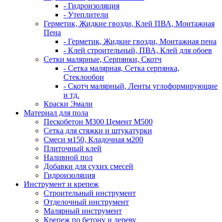
- Гидроизоляция
- Утеплители
Герметик, Жидкие гвозди, Клей ПВА, Монтажная
Пена
- Герметик, Жидкие гвозди, Монтажная пена
- Клей строительный, ПВА, Клей для обоев
Сетки малярные, Серпянки, Скотч
- Сетка малярная, Сетка серпянка,
Стеклообои
- Скотч малярный, Ленты углоформирующие
и тд.
Краски Эмали
Материал для пола
Пескобетон М300 Цемент М500
Сетка для стяжки и штукатурки
Смеси м150, Кладочная м200
Плиточный клей
Наливной пол
Добавки для сухих смесей
Гидроизоляция
Инструмент и крепеж
Строительный инструмент
Отделочный инструмент
Малярный инструмент
Крепеж по бетону и дереву