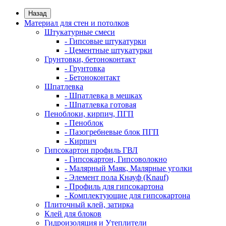
Назад
Материал для стен и потолков
Штукатурные смеси
- Гипсовые штукатурки
- Цементные штукатурки
Грунтовки, бетоноконтакт
- Грунтовка
- Бетоноконтакт
Шпатлевка
- Шпатлевка в мешках
- Шпатлевка готовая
Пеноблоки, кирпич, ПГП
- Пеноблок
- Пазогребневые блок ПГП
- Кирпич
Гипсокартон профиль ГВЛ
- Гипсокартон, Гипсоволокно
- Малярный Маяк, Малярные уголки
- Элемент пола Кнауф (Knauf)
- Профиль для гипсокартона
- Комплектующие для гипсокартона
Плиточный клей, затирка
Клей для блоков
Гидроизоляция и Утеплители