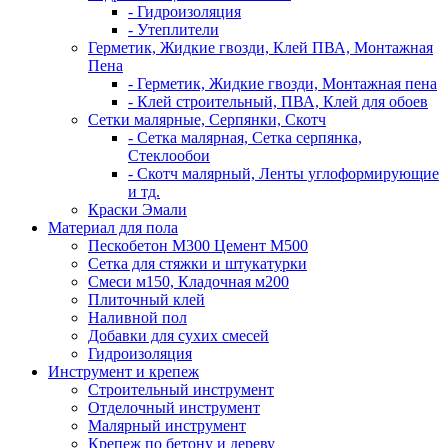
- Гидроизоляция
- Утеплители
Герметик, Жидкие гвозди, Клей ПВА, Монтажная
Пена
- Герметик, Жидкие гвозди, Монтажная пена
- Клей строительный, ПВА, Клей для обоев
Сетки малярные, Серпянки, Скотч
- Сетка малярная, Сетка серпянка,
Стеклообои
- Скотч малярный, Ленты углоформирующие
и тд.
Краски Эмали
Материал для пола
Пескобетон М300 Цемент М500
Сетка для стяжки и штукатурки
Смеси м150, Кладочная м200
Плиточный клей
Наливной пол
Добавки для сухих смесей
Гидроизоляция
Инструмент и крепеж
Строительный инструмент
Отделочный инструмент
Малярный инструмент
Крепеж по бетону и дереву