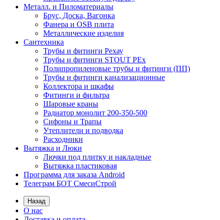
Металл. и Пиломатериалы
Брус, Доска, Вагонка
Фанера и OSB плита
Металлические изделия
Сантехника
Трубы и фитинги Рехау
Трубы и фитинги STOUT PEx
Полипропиленовые трубы и фитинги (ПП)
Трубы и фитинги канализационные
Коллектора и шкафы
Фитинги и фильтра
Шаровые краны
Радиатор монолит 200-350-500
Сифоны и Трапы
Утеплители и подводка
Расходники
Вытяжка и Люки
Лючки под плитку и накладные
Вытяжка пластиковая
Программа для заказа Android
Телеграм БОТ СмесиСтрой
Назад
О нас
Доставка и оплата