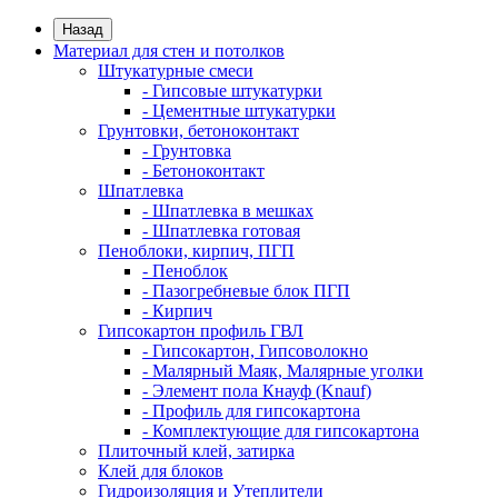
Назад
Материал для стен и потолков
Штукатурные смеси
- Гипсовые штукатурки
- Цементные штукатурки
Грунтовки, бетоноконтакт
- Грунтовка
- Бетоноконтакт
Шпатлевка
- Шпатлевка в мешках
- Шпатлевка готовая
Пеноблоки, кирпич, ПГП
- Пеноблок
- Пазогребневые блок ПГП
- Кирпич
Гипсокартон профиль ГВЛ
- Гипсокартон, Гипсоволокно
- Малярный Маяк, Малярные уголки
- Элемент пола Кнауф (Knauf)
- Профиль для гипсокартона
- Комплектующие для гипсокартона
Плиточный клей, затирка
Клей для блоков
Гидроизоляция и Утеплители