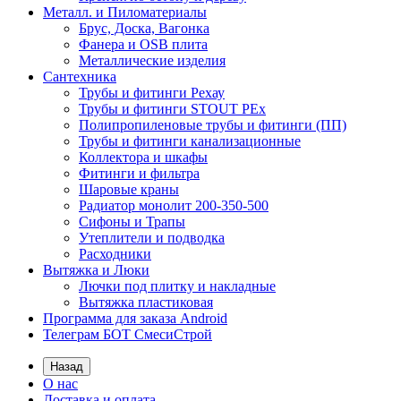
Металл. и Пиломатериалы
Брус, Доска, Вагонка
Фанера и OSB плита
Металлические изделия
Сантехника
Трубы и фитинги Рехау
Трубы и фитинги STOUT PEx
Полипропиленовые трубы и фитинги (ПП)
Трубы и фитинги канализационные
Коллектора и шкафы
Фитинги и фильтра
Шаровые краны
Радиатор монолит 200-350-500
Сифоны и Трапы
Утеплители и подводка
Расходники
Вытяжка и Люки
Лючки под плитку и накладные
Вытяжка пластиковая
Программа для заказа Android
Телеграм БОТ СмесиСтрой
Назад
О нас
Доставка и оплата