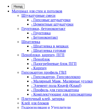
Назад
Материал для стен и потолков
Штукатурные смеси
- Гипсовые штукатурки
- Цементные штукатурки
Грунтовки, бетоноконтакт
- Грунтовка
- Бетоноконтакт
Шпатлевка
- Шпатлевка в мешках
- Шпатлевка готовая
Пеноблоки, кирпич, ПГП
- Пеноблок
- Пазогребневые блок ПГП
- Кирпич
Гипсокартон профиль ГВЛ
- Гипсокартон, Гипсоволокно
- Малярный Маяк, Малярные уголки
- Элемент пола Кнауф (Knauf)
- Профиль для гипсокартона
- Комплектующие для гипсокартона
Плиточный клей, затирка
Клей для блоков
Гидроизоляция и Утеплители