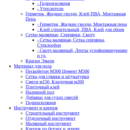
- Гидроизоляция
- Утеплители
Герметик, Жидкие гвозди, Клей ПВА, Монтажная
Пена
- Герметик, Жидкие гвозди, Монтажная пена
- Клей строительный, ПВА, Клей для обоев
Сетки малярные, Серпянки, Скотч
- Сетка малярная, Сетка серпянка,
Стеклообои
- Скотч малярный, Ленты углоформирующие
и тд.
Краски Эмали
Материал для пола
Пескобетон М300 Цемент М500
Сетка для стяжки и штукатурки
Смеси м150, Кладочная м200
Плиточный клей
Наливной пол
Добавки для сухих смесей
Гидроизоляция
Инструмент и крепеж
Строительный инструмент
Отделочный инструмент
Малярный инструмент
Крепеж по бетону и дереву