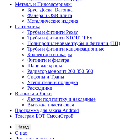
Металл. и Пиломатериалы
Брус, Доска, Вагонка
Фанера и OSB плита
Металлические изделия
Сантехника
Трубы и фитинги Рехау
Трубы и фитинги STOUT PEx
Полипропиленовые трубы и фитинги (ПП)
Трубы и фитинги канализационные
Коллектора и шкафы
Фитинги и фильтра
Шаровые краны
Радиатор монолит 200-350-500
Сифоны и Трапы
Утеплители и подводка
Расходники
Вытяжка и Люки
Лючки под плитку и накладные
Вытяжка пластиковая
Программа для заказа Android
Телеграм БОТ СмесиСтрой
Назад
О нас
Доставка и оплата