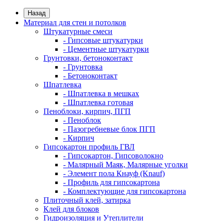
Назад
Материал для стен и потолков
Штукатурные смеси
- Гипсовые штукатурки
- Цементные штукатурки
Грунтовки, бетоноконтакт
- Грунтовка
- Бетоноконтакт
Шпатлевка
- Шпатлевка в мешках
- Шпатлевка готовая
Пеноблоки, кирпич, ПГП
- Пеноблок
- Пазогребневые блок ПГП
- Кирпич
Гипсокартон профиль ГВЛ
- Гипсокартон, Гипсоволокно
- Малярный Маяк, Малярные уголки
- Элемент пола Кнауф (Knauf)
- Профиль для гипсокартона
- Комплектующие для гипсокартона
Плиточный клей, затирка
Клей для блоков
Гидроизоляция и Утеплители