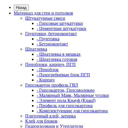
Назад
Материал для стен и потолков
Штукатурные смеси
- Гипсовые штукатурки
- Цементные штукатурки
Грунтовки, бетоноконтакт
- Грунтовка
- Бетоноконтакт
Шпатлевка
- Шпатлевка в мешках
- Шпатлевка готовая
Пеноблоки, кирпич, ПГП
- Пеноблок
- Пазогребневые блок ПГП
- Кирпич
Гипсокартон профиль ГВЛ
- Гипсокартон, Гипсоволокно
- Малярный Маяк, Малярные уголки
- Элемент пола Кнауф (Knauf)
- Профиль для гипсокартона
- Комплектующие для гипсокартона
Плиточный клей, затирка
Клей для блоков
Гидроизоляция и Утеплители