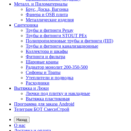
Металл. и Пиломатериалы
Брус, Доска, Вагонка
Фанера и OSB плита
Металлические изделия
Сантехника
Трубы и фитинги Рехау
Трубы и фитинги STOUT PEx
Полипропиленовые трубы и фитинги (ПП)
Трубы и фитинги канализационные
Коллектора и шкафы
Фитинги и фильтра
Шаровые краны
Радиатор монолит 200-350-500
Сифоны и Трапы
Утеплители и подводка
Расходники
Вытяжка и Люки
Лючки под плитку и накладные
Вытяжка пластиковая
Программа для заказа Android
Телеграм БОТ СмесиСтрой
Назад
О нас
Доставка и оплата