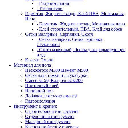
- Гидроизоляция
- Утеплители
Герметик, Жидкие гвозди, Клей ПВА, Монтажная
Пена
- Герметик, Жидкие гвозди, Монтажная пена
- Клей строительный, ПВА, Клей для обоев
Сетки малярные, Серпянки, Скотч
- Сетка малярная, Сетка серпянка,
Стеклообои
- Скотч малярный, Ленты углоформирующие
и тд.
Краски Эмали
Материал для пола
Пескобетон М300 Цемент М500
Сетка для стяжки и штукатурки
Смеси м150, Кладочная м200
Плиточный клей
Наливной пол
Добавки для сухих смесей
Гидроизоляция
Инструмент и крепеж
Строительный инструмент
Отделочный инструмент
Малярный инструмент
Крепеж по бетону и дереву