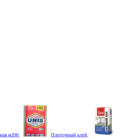
ная м200
Плиточный клей