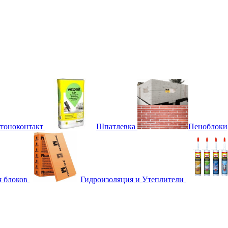
етоноконтакт
Шпатлевка
Пеноблоки
я блоков
Гидроизоляция и Утеплители