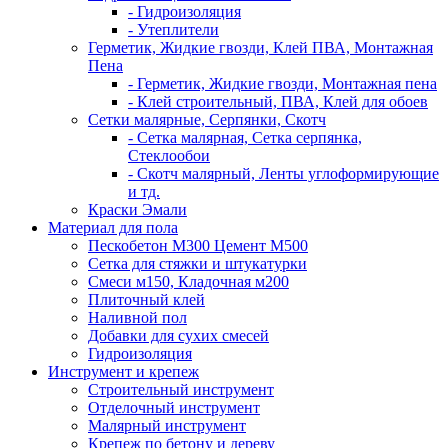
- Гидроизоляция
- Утеплители
Герметик, Жидкие гвозди, Клей ПВА, Монтажная
Пена
- Герметик, Жидкие гвозди, Монтажная пена
- Клей строительный, ПВА, Клей для обоев
Сетки малярные, Серпянки, Скотч
- Сетка малярная, Сетка серпянка,
Стеклообои
- Скотч малярный, Ленты углоформирующие
и тд.
Краски Эмали
Материал для пола
Пескобетон М300 Цемент М500
Сетка для стяжки и штукатурки
Смеси м150, Кладочная м200
Плиточный клей
Наливной пол
Добавки для сухих смесей
Гидроизоляция
Инструмент и крепеж
Строительный инструмент
Отделочный инструмент
Малярный инструмент
Крепеж по бетону и дереву