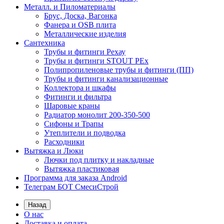
Металл. и Пиломатериалы
Брус, Доска, Вагонка
Фанера и OSB плита
Металлические изделия
Сантехника
Трубы и фитинги Рехау
Трубы и фитинги STOUT PEx
Полипропиленовые трубы и фитинги (ПП)
Трубы и фитинги канализационные
Коллектора и шкафы
Фитинги и фильтра
Шаровые краны
Радиатор монолит 200-350-500
Сифоны и Трапы
Утеплители и подводка
Расходники
Вытяжка и Люки
Лючки под плитку и накладные
Вытяжка пластиковая
Программа для заказа Android
Телеграм БОТ СмесиСтрой
Назад
О нас
Доставка и оплата