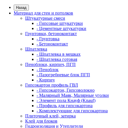
Назад
Материал для стен и потолков
Штукатурные смеси
- Гипсовые штукатурки
- Цементные штукатурки
Грунтовки, бетоноконтакт
- Грунтовка
- Бетоноконтакт
Шпатлевка
- Шпатлевка в мешках
- Шпатлевка готовая
Пеноблоки, кирпич, ПГП
- Пеноблок
- Пазогребневые блок ПГП
- Кирпич
Гипсокартон профиль ГВЛ
- Гипсокартон, Гипсоволокно
- Малярный Маяк, Малярные уголки
- Элемент пола Кнауф (Knauf)
- Профиль для гипсокартона
- Комплектующие для гипсокартона
Плиточный клей, затирка
Клей для блоков
Гидроизоляция и Утеплители