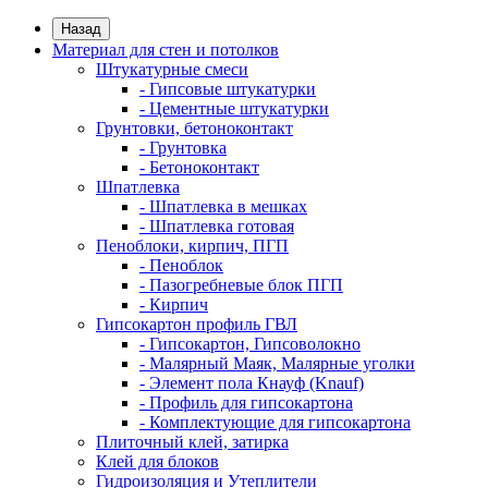
Назад
Материал для стен и потолков
Штукатурные смеси
- Гипсовые штукатурки
- Цементные штукатурки
Грунтовки, бетоноконтакт
- Грунтовка
- Бетоноконтакт
Шпатлевка
- Шпатлевка в мешках
- Шпатлевка готовая
Пеноблоки, кирпич, ПГП
- Пеноблок
- Пазогребневые блок ПГП
- Кирпич
Гипсокартон профиль ГВЛ
- Гипсокартон, Гипсоволокно
- Малярный Маяк, Малярные уголки
- Элемент пола Кнауф (Knauf)
- Профиль для гипсокартона
- Комплектующие для гипсокартона
Плиточный клей, затирка
Клей для блоков
Гидроизоляция и Утеплители