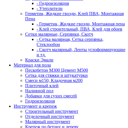
- Гидроизоляция
- Утеплители
Герметик, Жидкие гвозди, Клей ПВА, Монтажная
Пена
- Герметик, Жидкие гвозди, Монтажная пена
- Клей строительный, ПВА, Клей для обоев
Сетки малярные, Серпянки, Скотч
- Сетка малярная, Сетка серпянка,
Стеклообои
- Скотч малярный, Ленты углоформирующие
и тд.
Краски Эмали
Материал для пола
Пескобетон М300 Цемент М500
Сетка для стяжки и штукатурки
Смеси м150, Кладочная м200
Плиточный клей
Наливной пол
Добавки для сухих смесей
Гидроизоляция
Инструмент и крепеж
Строительный инструмент
Отделочный инструмент
Малярный инструмент
Крепеж по бетону и дереву