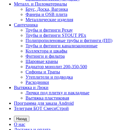
Металл. и Пиломатериалы
Брус, Доска, Вагонка
Фанера и OSB плита
Металлические изделия
Сантехника
Трубы и фитинги Рехау
Трубы и фитинги STOUT PEx
Полипропиленовые трубы и фитинги (ПП)
Трубы и фитинги канализационные
Коллектора и шкафы
Фитинги и фильтра
Шаровые краны
Радиатор монолит 200-350-500
Сифоны и Трапы
Утеплители и подводка
Расходники
Вытяжка и Люки
Лючки под плитку и накладные
Вытяжка пластиковая
Программа для заказа Android
Телеграм БОТ СмесиСтрой
Назад
О нас
Доставка и оплата