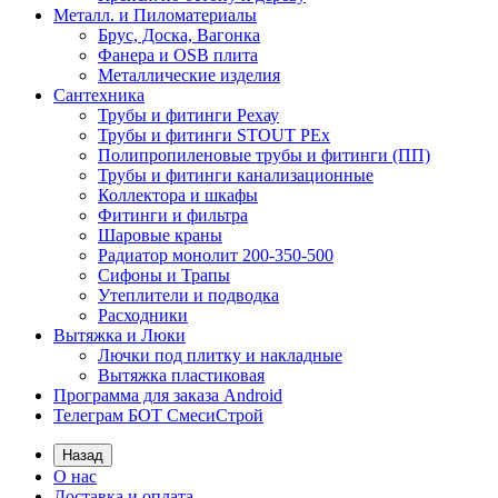
Металл. и Пиломатериалы
Брус, Доска, Вагонка
Фанера и OSB плита
Металлические изделия
Сантехника
Трубы и фитинги Рехау
Трубы и фитинги STOUT PEx
Полипропиленовые трубы и фитинги (ПП)
Трубы и фитинги канализационные
Коллектора и шкафы
Фитинги и фильтра
Шаровые краны
Радиатор монолит 200-350-500
Сифоны и Трапы
Утеплители и подводка
Расходники
Вытяжка и Люки
Лючки под плитку и накладные
Вытяжка пластиковая
Программа для заказа Android
Телеграм БОТ СмесиСтрой
Назад
О нас
Доставка и оплата