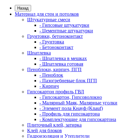
Назад
Материал для стен и потолков
Штукатурные смеси
- Гипсовые штукатурки
- Цементные штукатурки
Грунтовки, бетоноконтакт
- Грунтовка
- Бетоноконтакт
Шпатлевка
- Шпатлевка в мешках
- Шпатлевка готовая
Пеноблоки, кирпич, ПГП
- Пеноблок
- Пазогребневые блок ПГП
- Кирпич
Гипсокартон профиль ГВЛ
- Гипсокартон, Гипсоволокно
- Малярный Маяк, Малярные уголки
- Элемент пола Кнауф (Knauf)
- Профиль для гипсокартона
- Комплектующие для гипсокартона
Плиточный клей, затирка
Клей для блоков
Гидроизоляция и Утеплители