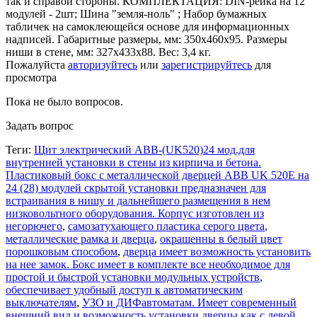
так и справой стороны. КОМПЛЕКТАЦИЯ: DIN-рейка на 12
модулей - 2шт; Шина "земля-ноль" ; Набор бумажных
табличек на самоклеющейся основе для информационных
надписей. Габаритные размеры, мм: 350х460х95. Размеры
ниши в стене, мм: 327х433х88. Вес: 3,4 кг.
Пожалуйста
авторизуйтесь
или
зарегистрируйтесь
для
просмотра
Пока не было вопросов.
Задать вопрос
Теги:
Щит электрический ABB-(UK520)24 мод.для
внутренней установки в стены из кирпича и бетона.
Пластиковый бокс с металлической дверцей ABB UK 520E на
24 (28) модулей скрытой установки предназначен для
встраивания в нишу и дальнейшего размещения в нем
низковольтного оборудования. Корпус изготовлен из
негорючего
,
самозатухающего пластика серого цвета
,
металлические рамка и дверца
,
окрашенны в белый цвет
порошковым способом
,
дверца имеет возможность установить
на нее замок. Бокс имеет в комплекте все необходимое для
простой и быстрой установки модульных устройств
,
обеспечивает удобный доступ к автоматическим
выключателям
,
УЗО и ДИФавтоматам. Имеет современный
внешний вид и возможность установки дверцы как с левой
,