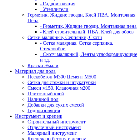
- Гидроизоляция
- Утеплители
Герметик, Жидкие гвозди, Клей ПВА, Монтажная
Пена
- Герметик, Жидкие гвозди, Монтажная пена
- Клей строительный, ПВА, Клей для обоев
Сетки малярные, Серпянки, Скотч
- Сетка малярная, Сетка серпянка,
Стеклообои
- Скотч малярный, Ленты углоформирующие
и тд.
Краски Эмали
Материал для пола
Пескобетон М300 Цемент М500
Сетка для стяжки и штукатурки
Смеси м150, Кладочная м200
Плиточный клей
Наливной пол
Добавки для сухих смесей
Гидроизоляция
Инструмент и крепеж
Строительный инструмент
Отделочный инструмент
Малярный инструмент
Крепеж по бетону и дереву