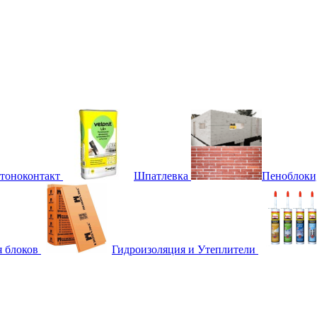
етоноконтакт
Шпатлевка
Пеноблоки
я блоков
Гидроизоляция и Утеплители