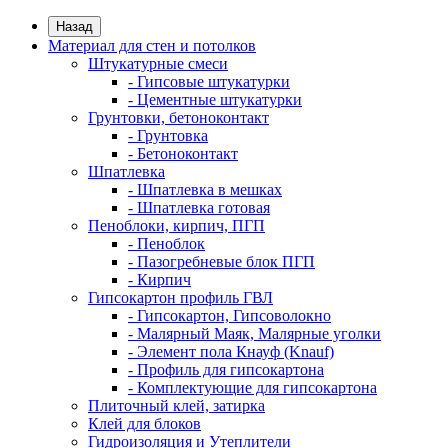
Назад
Материал для стен и потолков
Штукатурные смеси
- Гипсовые штукатурки
- Цементные штукатурки
Грунтовки, бетоноконтакт
- Грунтовка
- Бетоноконтакт
Шпатлевка
- Шпатлевка в мешках
- Шпатлевка готовая
Пеноблоки, кирпич, ПГП
- Пеноблок
- Пазогребневые блок ПГП
- Кирпич
Гипсокартон профиль ГВЛ
- Гипсокартон, Гипсоволокно
- Малярный Маяк, Малярные уголки
- Элемент пола Кнауф (Knauf)
- Профиль для гипсокартона
- Комплектующие для гипсокартона
Плиточный клей, затирка
Клей для блоков
Гидроизоляция и Утеплители