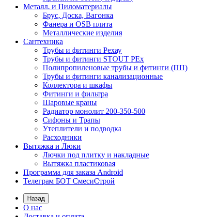
Металл. и Пиломатериалы
Брус, Доска, Вагонка
Фанера и OSB плита
Металлические изделия
Сантехника
Трубы и фитинги Рехау
Трубы и фитинги STOUT PEx
Полипропиленовые трубы и фитинги (ПП)
Трубы и фитинги канализационные
Коллектора и шкафы
Фитинги и фильтра
Шаровые краны
Радиатор монолит 200-350-500
Сифоны и Трапы
Утеплители и подводка
Расходники
Вытяжка и Люки
Лючки под плитку и накладные
Вытяжка пластиковая
Программа для заказа Android
Телеграм БОТ СмесиСтрой
Назад
О нас
Доставка и оплата