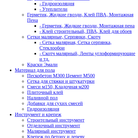
- Гидроизоляция
- Утеплители
Герметик, Жидкие гвозди, Клей ПВА, Монтажная
Пена
- Герметик, Жидкие гвозди, Монтажная пена
- Клей строительный, ПВА, Клей для обоев
Сетки малярные, Серпянки, Скотч
- Сетка малярная, Сетка серпянка,
Стеклообои
- Скотч малярный, Ленты углоформирующие
и тд.
Краски Эмали
Материал для пола
Пескобетон М300 Цемент М500
Сетка для стяжки и штукатурки
Смеси м150, Кладочная м200
Плиточный клей
Наливной пол
Добавки для сухих смесей
Гидроизоляция
Инструмент и крепеж
Строительный инструмент
Отделочный инструмент
Малярный инструмент
Крепеж по бетону и дереву