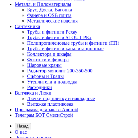
Металл. и Пиломатериалы
Брус, Доска, Вагонка
Фанера и OSB плита
Металлические изделия
Сантехника
Трубы и фитинги Рехау
Трубы и фитинги STOUT PEx
Полипропиленовые трубы и фитинги (ПП)
Трубы и фитинги канализационные
Коллектора и шкафы
Фитинги и фильтра
Шаровые краны
Радиатор монолит 200-350-500
Сифоны и Трапы
Утеплители и подводка
Расходники
Вытяжка и Люки
Лючки под плитку и накладные
Вытяжка пластиковая
Программа для заказа Android
Телеграм БОТ СмесиСтрой
Назад
О нас
Доставка и оплата