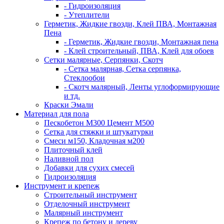
- Гидроизоляция
- Утеплители
Герметик, Жидкие гвозди, Клей ПВА, Монтажная
Пена
- Герметик, Жидкие гвозди, Монтажная пена
- Клей строительный, ПВА, Клей для обоев
Сетки малярные, Серпянки, Скотч
- Сетка малярная, Сетка серпянка,
Стеклообои
- Скотч малярный, Ленты углоформирующие
и тд.
Краски Эмали
Материал для пола
Пескобетон М300 Цемент М500
Сетка для стяжки и штукатурки
Смеси м150, Кладочная м200
Плиточный клей
Наливной пол
Добавки для сухих смесей
Гидроизоляция
Инструмент и крепеж
Строительный инструмент
Отделочный инструмент
Малярный инструмент
Крепеж по бетону и дереву