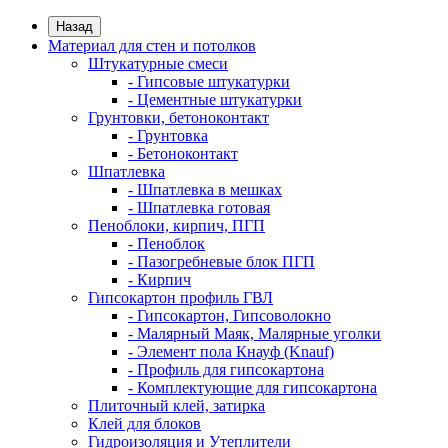
Назад
Материал для стен и потолков
Штукатурные смеси
- Гипсовые штукатурки
- Цементные штукатурки
Грунтовки, бетоноконтакт
- Грунтовка
- Бетоноконтакт
Шпатлевка
- Шпатлевка в мешках
- Шпатлевка готовая
Пеноблоки, кирпич, ПГП
- Пеноблок
- Пазогребневые блок ПГП
- Кирпич
Гипсокартон профиль ГВЛ
- Гипсокартон, Гипсоволокно
- Малярный Маяк, Малярные уголки
- Элемент пола Кнауф (Knauf)
- Профиль для гипсокартона
- Комплектующие для гипсокартона
Плиточный клей, затирка
Клей для блоков
Гидроизоляция и Утеплители