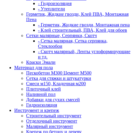
- Гидроизоляция
- Утеплители
Герметик, Жидкие гвозди, Клей ПВА, Монтажная
Пена
- Герметик, Жидкие гвозди, Монтажная пена
- Клей строительный, ПВА, Клей для обоев
Сетки малярные, Серпянки, Скотч
- Сетка малярная, Сетка серпянка,
Стеклообои
- Скотч малярный, Ленты углоформирующие
и тд.
Краски Эмали
Материал для пола
Пескобетон М300 Цемент М500
Сетка для стяжки и штукатурки
Смеси м150, Кладочная м200
Плиточный клей
Наливной пол
Добавки для сухих смесей
Гидроизоляция
Инструмент и крепеж
Строительный инструмент
Отделочный инструмент
Малярный инструмент
Крепеж по бетону и дереву