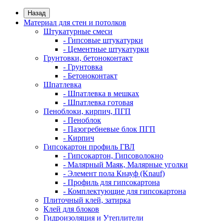
Назад
Материал для стен и потолков
Штукатурные смеси
- Гипсовые штукатурки
- Цементные штукатурки
Грунтовки, бетоноконтакт
- Грунтовка
- Бетоноконтакт
Шпатлевка
- Шпатлевка в мешках
- Шпатлевка готовая
Пеноблоки, кирпич, ПГП
- Пеноблок
- Пазогребневые блок ПГП
- Кирпич
Гипсокартон профиль ГВЛ
- Гипсокартон, Гипсоволокно
- Малярный Маяк, Малярные уголки
- Элемент пола Кнауф (Knauf)
- Профиль для гипсокартона
- Комплектующие для гипсокартона
Плиточный клей, затирка
Клей для блоков
Гидроизоляция и Утеплители