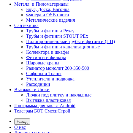
Металл. и Пиломатериалы
Брус, Доска, Вагонка
Фанера и OSB плита
Металлические изделия
Сантехника
Трубы и фитинги Рехау
Трубы и фитинги STOUT PEx
Полипропиленовые трубы и фитинги (ПП)
Трубы и фитинги канализационные
Коллектора и шкафы
Фитинги и фильтра
Шаровые краны
Радиатор монолит 200-350-500
Сифоны и Трапы
Утеплители и подводка
Расходники
Вытяжка и Люки
Лючки под плитку и накладные
Вытяжка пластиковая
Программа для заказа Android
Телеграм БОТ СмесиСтрой
Назад
О нас
Доставка и оплата