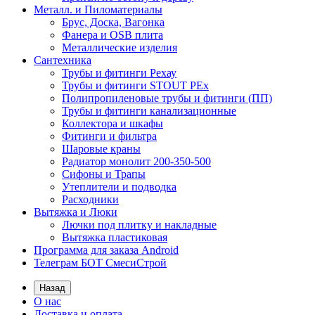
Металл. и Пиломатериалы
Брус, Доска, Вагонка
Фанера и OSB плита
Металлические изделия
Сантехника
Трубы и фитинги Рехау
Трубы и фитинги STOUT PEx
Полипропиленовые трубы и фитинги (ПП)
Трубы и фитинги канализационные
Коллектора и шкафы
Фитинги и фильтра
Шаровые краны
Радиатор монолит 200-350-500
Сифоны и Трапы
Утеплители и подводка
Расходники
Вытяжка и Люки
Лючки под плитку и накладные
Вытяжка пластиковая
Программа для заказа Android
Телеграм БОТ СмесиСтрой
Назад
О нас
Доставка и оплата