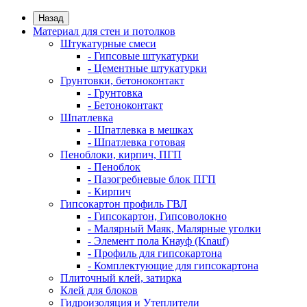
Назад
Материал для стен и потолков
Штукатурные смеси
- Гипсовые штукатурки
- Цементные штукатурки
Грунтовки, бетоноконтакт
- Грунтовка
- Бетоноконтакт
Шпатлевка
- Шпатлевка в мешках
- Шпатлевка готовая
Пеноблоки, кирпич, ПГП
- Пеноблок
- Пазогребневые блок ПГП
- Кирпич
Гипсокартон профиль ГВЛ
- Гипсокартон, Гипсоволокно
- Малярный Маяк, Малярные уголки
- Элемент пола Кнауф (Knauf)
- Профиль для гипсокартона
- Комплектующие для гипсокартона
Плиточный клей, затирка
Клей для блоков
Гидроизоляция и Утеплители