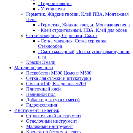
- Гидроизоляция
- Утеплители
Герметик, Жидкие гвозди, Клей ПВА, Монтажная
Пена
- Герметик, Жидкие гвозди, Монтажная пена
- Клей строительный, ПВА, Клей для обоев
Сетки малярные, Серпянки, Скотч
- Сетка малярная, Сетка серпянка,
Стеклообои
- Скотч малярный, Ленты углоформирующие
и тд.
Краски Эмали
Материал для пола
Пескобетон М300 Цемент М500
Сетка для стяжки и штукатурки
Смеси м150, Кладочная м200
Плиточный клей
Наливной пол
Добавки для сухих смесей
Гидроизоляция
Инструмент и крепеж
Строительный инструмент
Отделочный инструмент
Малярный инструмент
Крепеж по бетону и дереву