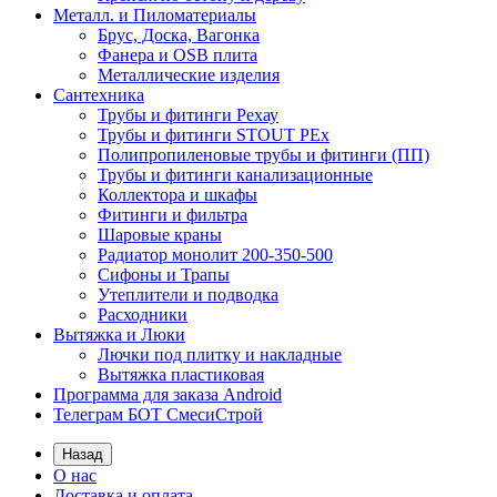
Металл. и Пиломатериалы
Брус, Доска, Вагонка
Фанера и OSB плита
Металлические изделия
Сантехника
Трубы и фитинги Рехау
Трубы и фитинги STOUT PEx
Полипропиленовые трубы и фитинги (ПП)
Трубы и фитинги канализационные
Коллектора и шкафы
Фитинги и фильтра
Шаровые краны
Радиатор монолит 200-350-500
Сифоны и Трапы
Утеплители и подводка
Расходники
Вытяжка и Люки
Лючки под плитку и накладные
Вытяжка пластиковая
Программа для заказа Android
Телеграм БОТ СмесиСтрой
Назад
О нас
Доставка и оплата