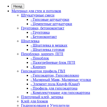
Назад
Материал для стен и потолков
Штукатурные смеси
- Гипсовые штукатурки
- Цементные штукатурки
Грунтовки, бетоноконтакт
- Грунтовка
- Бетоноконтакт
Шпатлевка
- Шпатлевка в мешках
- Шпатлевка готовая
Пеноблоки, кирпич, ПГП
- Пеноблок
- Пазогребневые блок ПГП
- Кирпич
Гипсокартон профиль ГВЛ
- Гипсокартон, Гипсоволокно
- Малярный Маяк, Малярные уголки
- Элемент пола Кнауф (Knauf)
- Профиль для гипсокартона
- Комплектующие для гипсокартона
Плиточный клей, затирка
Клей для блоков
Гидроизоляция и Утеплители