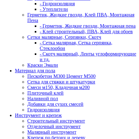
- Гидроизоляция
- Утеплители
Герметик, Жидкие гвозди, Клей ПВА, Монтажная
Пена
- Герметик, Жидкие гвозди, Монтажная пена
- Клей строительный, ПВА, Клей для обоев
Сетки малярные, Серпянки, Скотч
- Сетка малярная, Сетка серпянка,
Стеклообои
- Скотч малярный, Ленты углоформирующие
и тд.
Краски Эмали
Материал для пола
Пескобетон М300 Цемент М500
Сетка для стяжки и штукатурки
Смеси м150, Кладочная м200
Плиточный клей
Наливной пол
Добавки для сухих смесей
Гидроизоляция
Инструмент и крепеж
Строительный инструмент
Отделочный инструмент
Малярный инструмент
Крепеж по бетону и дереву