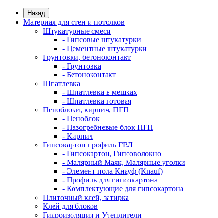
Назад
Материал для стен и потолков
Штукатурные смеси
- Гипсовые штукатурки
- Цементные штукатурки
Грунтовки, бетоноконтакт
- Грунтовка
- Бетоноконтакт
Шпатлевка
- Шпатлевка в мешках
- Шпатлевка готовая
Пеноблоки, кирпич, ПГП
- Пеноблок
- Пазогребневые блок ПГП
- Кирпич
Гипсокартон профиль ГВЛ
- Гипсокартон, Гипсоволокно
- Малярный Маяк, Малярные уголки
- Элемент пола Кнауф (Knauf)
- Профиль для гипсокартона
- Комплектующие для гипсокартона
Плиточный клей, затирка
Клей для блоков
Гидроизоляция и Утеплители