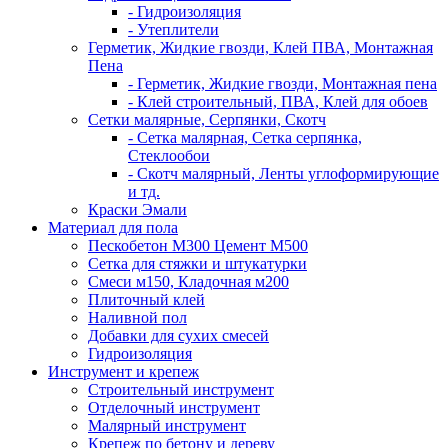
- Гидроизоляция
- Утеплители
Герметик, Жидкие гвозди, Клей ПВА, Монтажная
Пена
- Герметик, Жидкие гвозди, Монтажная пена
- Клей строительный, ПВА, Клей для обоев
Сетки малярные, Серпянки, Скотч
- Сетка малярная, Сетка серпянка,
Стеклообои
- Скотч малярный, Ленты углоформирующие
и тд.
Краски Эмали
Материал для пола
Пескобетон М300 Цемент М500
Сетка для стяжки и штукатурки
Смеси м150, Кладочная м200
Плиточный клей
Наливной пол
Добавки для сухих смесей
Гидроизоляция
Инструмент и крепеж
Строительный инструмент
Отделочный инструмент
Малярный инструмент
Крепеж по бетону и дереву