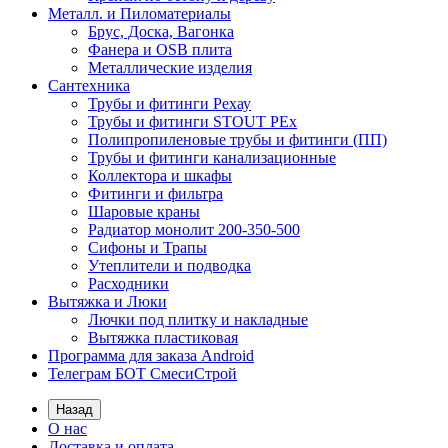
Металл. и Пиломатериалы
Брус, Доска, Вагонка
Фанера и OSB плита
Металлические изделия
Сантехника
Трубы и фитинги Рехау
Трубы и фитинги STOUT PEx
Полипропиленовые трубы и фитинги (ПП)
Трубы и фитинги канализационные
Коллектора и шкафы
Фитинги и фильтра
Шаровые краны
Радиатор монолит 200-350-500
Сифоны и Трапы
Утеплители и подводка
Расходники
Вытяжка и Люки
Лючки под плитку и накладные
Вытяжка пластиковая
Программа для заказа Android
Телеграм БОТ СмесиСтрой
Назад
О нас
Доставка и оплата