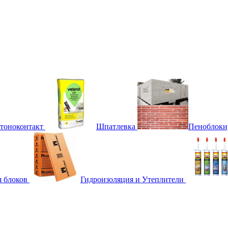
етоноконтакт
Шпатлевка
Пеноблоки
я блоков
Гидроизоляция и Утеплители