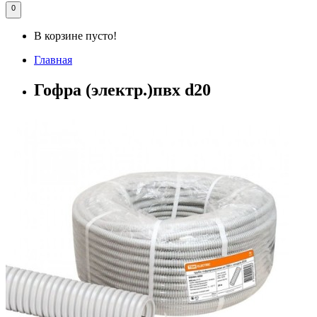
0
В корзине пусто!
Главная
Гофра (электр.)пвх d20