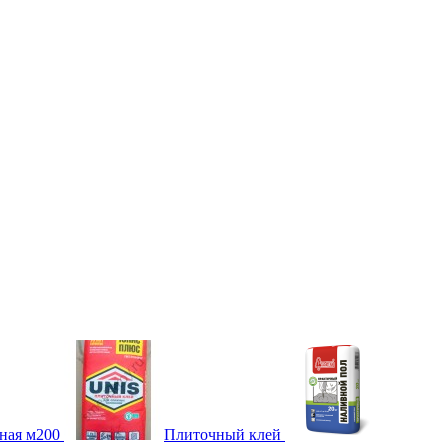
ная м200
Плиточный клей