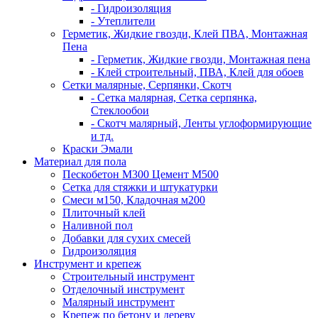
- Гидроизоляция
- Утеплители
Герметик, Жидкие гвозди, Клей ПВА, Монтажная
Пена
- Герметик, Жидкие гвозди, Монтажная пена
- Клей строительный, ПВА, Клей для обоев
Сетки малярные, Серпянки, Скотч
- Сетка малярная, Сетка серпянка,
Стеклообои
- Скотч малярный, Ленты углоформирующие
и тд.
Краски Эмали
Материал для пола
Пескобетон М300 Цемент М500
Сетка для стяжки и штукатурки
Смеси м150, Кладочная м200
Плиточный клей
Наливной пол
Добавки для сухих смесей
Гидроизоляция
Инструмент и крепеж
Строительный инструмент
Отделочный инструмент
Малярный инструмент
Крепеж по бетону и дереву