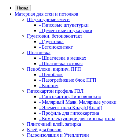
Назад
Материал для стен и потолков
Штукатурные смеси
- Гипсовые штукатурки
- Цементные штукатурки
Грунтовки, бетоноконтакт
- Грунтовка
- Бетоноконтакт
Шпатлевка
- Шпатлевка в мешках
- Шпатлевка готовая
Пеноблоки, кирпич, ПГП
- Пеноблок
- Пазогребневые блок ПГП
- Кирпич
Гипсокартон профиль ГВЛ
- Гипсокартон, Гипсоволокно
- Малярный Маяк, Малярные уголки
- Элемент пола Кнауф (Knauf)
- Профиль для гипсокартона
- Комплектующие для гипсокартона
Плиточный клей, затирка
Клей для блоков
Гидроизоляция и Утеплители