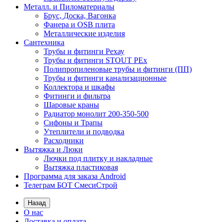
Металл. и Пиломатериалы
Брус, Доска, Вагонка
Фанера и OSB плита
Металлические изделия
Сантехника
Трубы и фитинги Рехау
Трубы и фитинги STOUT PEx
Полипропиленовые трубы и фитинги (ПП)
Трубы и фитинги канализационные
Коллектора и шкафы
Фитинги и фильтра
Шаровые краны
Радиатор монолит 200-350-500
Сифоны и Трапы
Утеплители и подводка
Расходники
Вытяжка и Люки
Лючки под плитку и накладные
Вытяжка пластиковая
Программа для заказа Android
Телеграм БОТ СмесиСтрой
Назад
О нас
Доставка и оплата