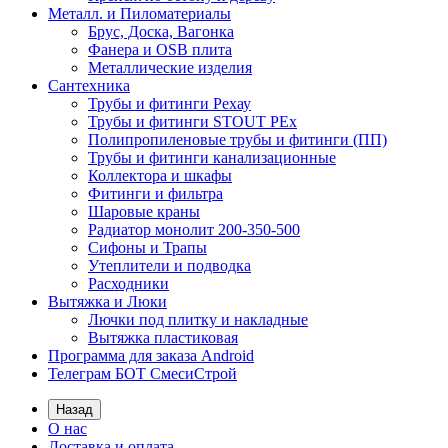
Металл. и Пиломатериалы
Брус, Доска, Вагонка
Фанера и OSB плита
Металлические изделия
Сантехника
Трубы и фитинги Рехау
Трубы и фитинги STOUT PEx
Полипропиленовые трубы и фитинги (ПП)
Трубы и фитинги канализационные
Коллектора и шкафы
Фитинги и фильтра
Шаровые краны
Радиатор монолит 200-350-500
Сифоны и Трапы
Утеплители и подводка
Расходники
Вытяжка и Люки
Лючки под плитку и накладные
Вытяжка пластиковая
Программа для заказа Android
Телеграм БОТ СмесиСтрой
Назад
О нас
Доставка и оплата