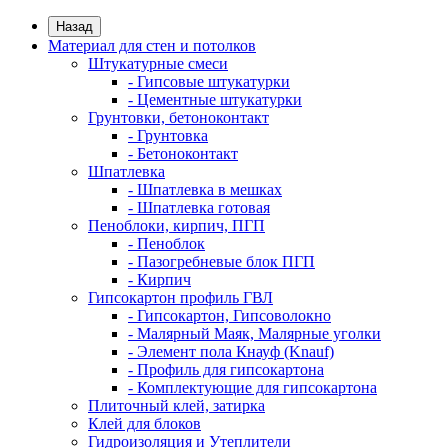
Назад
Материал для стен и потолков
Штукатурные смеси
- Гипсовые штукатурки
- Цементные штукатурки
Грунтовки, бетоноконтакт
- Грунтовка
- Бетоноконтакт
Шпатлевка
- Шпатлевка в мешках
- Шпатлевка готовая
Пеноблоки, кирпич, ПГП
- Пеноблок
- Пазогребневые блок ПГП
- Кирпич
Гипсокартон профиль ГВЛ
- Гипсокартон, Гипсоволокно
- Малярный Маяк, Малярные уголки
- Элемент пола Кнауф (Knauf)
- Профиль для гипсокартона
- Комплектующие для гипсокартона
Плиточный клей, затирка
Клей для блоков
Гидроизоляция и Утеплители