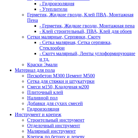
- Гидроизоляция
- Утеплители
Герметик, Жидкие гвозди, Клей ПВА, Монтажная
Пена
- Герметик, Жидкие гвозди, Монтажная пена
- Клей строительный, ПВА, Клей для обоев
Сетки малярные, Серпянки, Скотч
- Сетка малярная, Сетка серпянка,
Стеклообои
- Скотч малярный, Ленты углоформирующие
и тд.
Краски Эмали
Материал для пола
Пескобетон М300 Цемент М500
Сетка для стяжки и штукатурки
Смеси м150, Кладочная м200
Плиточный клей
Наливной пол
Добавки для сухих смесей
Гидроизоляция
Инструмент и крепеж
Строительный инструмент
Отделочный инструмент
Малярный инструмент
Крепеж по бетону и дереву