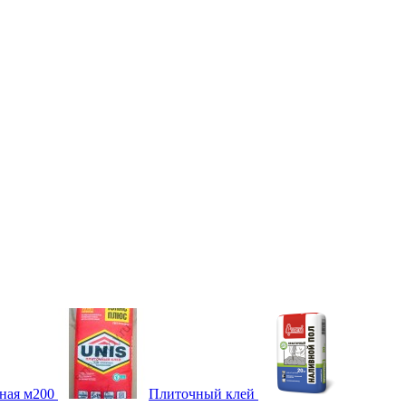
ная м200
Плиточный клей