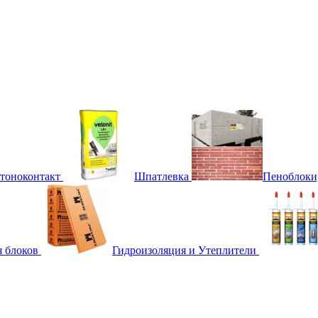
етоноконтакт
Шпатлевка
Пеноблоки
я блоков
Гидроизоляция и Утеплители