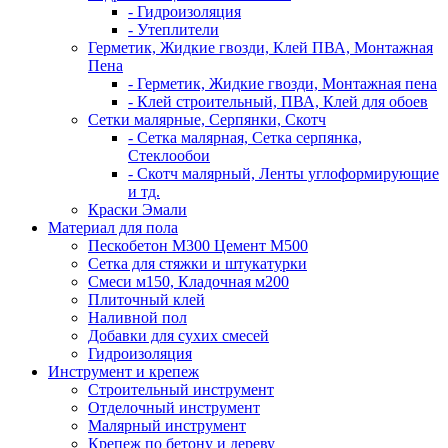
- Гидроизоляция
- Утеплители
Герметик, Жидкие гвозди, Клей ПВА, Монтажная
Пена
- Герметик, Жидкие гвозди, Монтажная пена
- Клей строительный, ПВА, Клей для обоев
Сетки малярные, Серпянки, Скотч
- Сетка малярная, Сетка серпянка,
Стеклообои
- Скотч малярный, Ленты углоформирующие
и тд.
Краски Эмали
Материал для пола
Пескобетон М300 Цемент М500
Сетка для стяжки и штукатурки
Смеси м150, Кладочная м200
Плиточный клей
Наливной пол
Добавки для сухих смесей
Гидроизоляция
Инструмент и крепеж
Строительный инструмент
Отделочный инструмент
Малярный инструмент
Крепеж по бетону и дереву