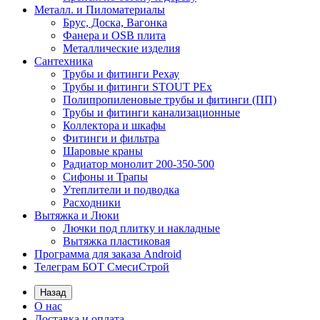
Металл. и Пиломатериалы
Брус, Доска, Вагонка
Фанера и OSB плита
Металлические изделия
Сантехника
Трубы и фитинги Рехау
Трубы и фитинги STOUT PEx
Полипропиленовые трубы и фитинги (ПП)
Трубы и фитинги канализационные
Коллектора и шкафы
Фитинги и фильтра
Шаровые краны
Радиатор монолит 200-350-500
Сифоны и Трапы
Утеплители и подводка
Расходники
Вытяжка и Люки
Лючки под плитку и накладные
Вытяжка пластиковая
Программа для заказа Android
Телеграм БОТ СмесиСтрой
Назад
О нас
Доставка и оплата