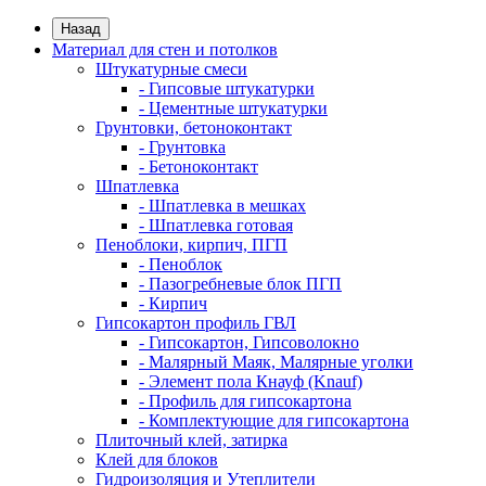
Назад
Материал для стен и потолков
Штукатурные смеси
- Гипсовые штукатурки
- Цементные штукатурки
Грунтовки, бетоноконтакт
- Грунтовка
- Бетоноконтакт
Шпатлевка
- Шпатлевка в мешках
- Шпатлевка готовая
Пеноблоки, кирпич, ПГП
- Пеноблок
- Пазогребневые блок ПГП
- Кирпич
Гипсокартон профиль ГВЛ
- Гипсокартон, Гипсоволокно
- Малярный Маяк, Малярные уголки
- Элемент пола Кнауф (Knauf)
- Профиль для гипсокартона
- Комплектующие для гипсокартона
Плиточный клей, затирка
Клей для блоков
Гидроизоляция и Утеплители